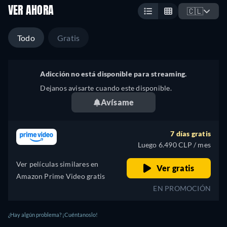
VER AHORA
🇨🇱
Todo
Gratis
Adicción no está disponible para streaming.
Dejanos avisarte cuando este disponible.
Avísame
7 días gratis
Luego 6.490 CLP / mes
Ver películas similares en
Ver gratis
Amazon Prime Video gratis
EN PROMOCIÓN
¿Hay algún problema? ¡Cuéntanoslo!