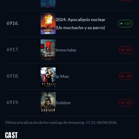
2024: Apocalipsis nuclear
6916.
+37
(Un muchacho y su perro)
6917.
Inmortales
-31
6918.
Ip Man
-28
6919.
Sobibor
-28
Última actualización de los rankings de streaming: 17:25, 08/08/2026
CAST