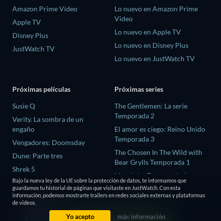
Amazon Prime Video
Lo nuevo en Amazon Prime
Video
Apple TV
Lo nuevo en Apple TV
Disney Plus
Lo nuevo en Disney Plus
JustWatch TV
Lo nuevo en JustWatch TV
Próximas películas
Próximas series
Susie Q
The Gentlemen: La serie
Temporada 2
Verity. La sombra de un
engaño
El amor es ciego: Reino Unido
Temporada 3
Vengadores: Doomsday
The Chosen In The Wild with
Dune: Parte tres
Bear Grylls Temporada 1
Shrek 5
Mourinho Temporada 1
Bajo la nueva ley de la UE sobre la protección de datos, te informamos que
Conversations with a Killer:
guardamos tu historial de páginas que visitaste en JustWatch. Con esta
información, podemos mostrarte trailers en redes sociales externas y plataformas
The Charles Manson Tapes
de videos.
Temporada 1
Yo acepto
más información