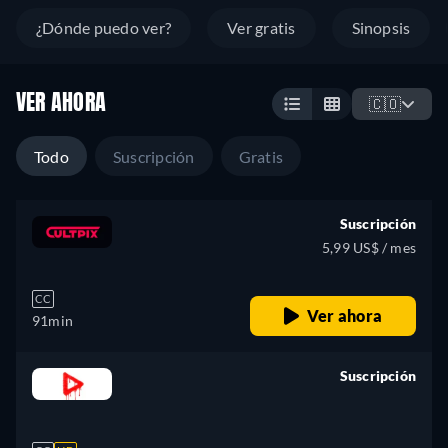
¿Dónde puedo ver?
Ver gratis
Sinopsis
VER AHORA
🇨🇴
Todo
Suscripción
Gratis
Suscripción
5,99 US$ / mes
CC
Ver ahora
91min
Suscripción
retail price