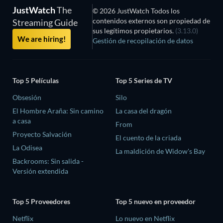
JustWatch
The
© 2026 JustWatch Todos los
contenidos externos son propiedad de
Streaming Guide
sus legítimos propietarios.
(3.13.0)
We are hiring!
Gestión de recopilación de datos
Top 5 Películas
Top 5 Series de TV
Obsesión
Silo
El Hombre Araña: Sin camino
La casa del dragón
a casa
From
Proyecto Salvación
El cuento de la criada
La Odisea
La maldición de Widow's Bay
Backrooms: Sin salida -
Versión extendida
Top 5 Proveedores
Top 5 nuevo en proveedor
Netflix
Lo nuevo en Netflix