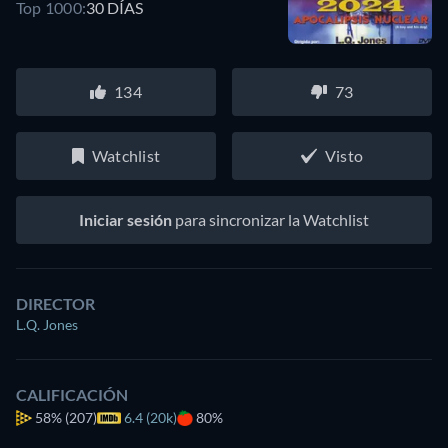
Top 1000:
30 DÍAS
134
73
Watchlist
Visto
Iniciar sesión
para sincronizar la Watchlist
DIRECTOR
L.Q. Jones
CALIFICACIÓN
58%
(207)
6.4 (20k)
80%