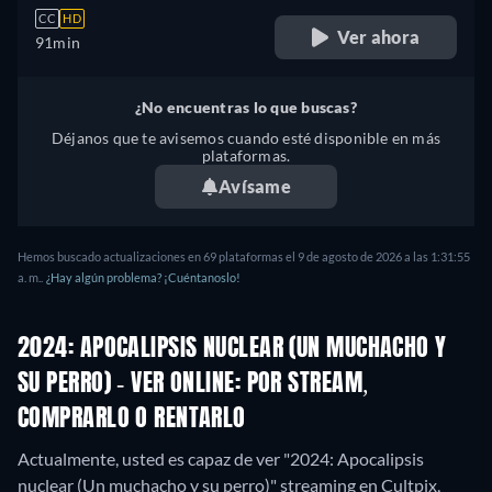
CC
HD
Ver ahora
91min
¿No encuentras lo que buscas?
Déjanos que te avisemos cuando esté disponible en más
plataformas.
Avísame
Hemos buscado actualizaciones en 69 plataformas el 9 de agosto de 2026 a las 1:31:55
a. m..
¿Hay algún problema? ¡Cuéntanoslo!
2024: APOCALIPSIS NUCLEAR (UN MUCHACHO Y
SU PERRO) - VER ONLINE: POR STREAM,
COMPRARLO O RENTARLO
Actualmente, usted es capaz de ver "2024: Apocalipsis
nuclear (Un muchacho y su perro)" streaming en Cultpix,