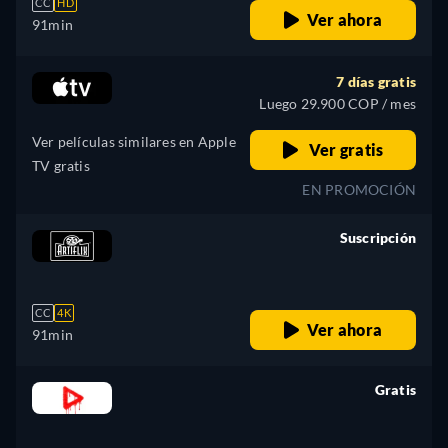
CC
HD
Ver ahora
91min
7 días gratis
Luego 29.900 COP / mes
Ver películas similares en Apple
Ver gratis
TV gratis
EN PROMOCIÓN
Suscripción
retail price
CC
4K
Ver ahora
91min
Gratis
retail price