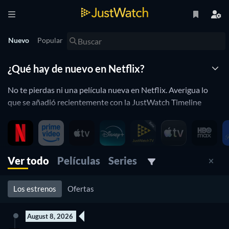
Nuevo
Popular
¿Qué hay de nuevo en Netflix?
No te pierdas ni una película nueva en Netflix. Averigua lo
que se añadió recientemente con la JustWatch Timeline
Netflix está constantemente añadiendo y eliminando
películas a su catálogo. Si tienes la sensación de que ya viste
todo lo que querías, te va gustar la línea de tiempo de
JustWatch. Te ayudará a mantenerte al día y ya no te
Ver todo
Películas
Series
perdiráas un lanzamiento recientemente añadido.
Los estrenos
Ofertas
August 8, 2026
Nuevo episodio