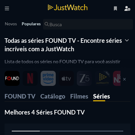
Novos
Populares
Todas as séries FOUND TV - Encontre séries
incríveis com a JustWatch
Lista de todos os séries no FOUND TV para você assistir
online. Com o JustWatch você pode visualizar todos os séries
que estão disponíveis para streaming no FOUND TV. Você
também pode refinar sua busca com os diferentes atributos
do filme (ou série) que você procura JustWatch é uma
FOUND TV
Catálogo
Filmes
Séries
ferramenta de busca entre as todas as maiores plataformas
de streaming online para séries. Aqui você descobre onde
Melhores 4 Séries FOUND TV
você pode assistir o filme que está procurando.
1