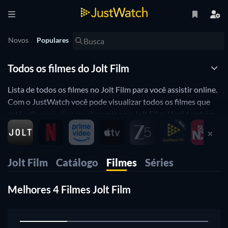
Novos
Populares
Todos os filmes do Jolt Film
Lista de todos os filmes no Jolt Film para você assistir online.
Com o JustWatch você pode visualizar todos os filmes que
estão disponíveis para streaming no Jolt Film. Você também
pode refinar sua busca com os diferentes atributos do filme
que você procura JustWatch é uma ferramenta de busca
entre as todas as maiores plataformas de streaming online
Jolt Film
Catálogo
Filmes
Séries
para filmes. Aqui você descobre onde você pode assistir o
filme que está procurando.
Melhores 4 Filmes Jolt Film
1