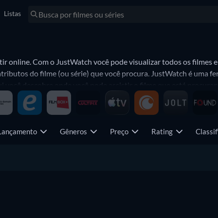
Listas
sitir online. Com o JustWatch você pode visualizar todos os filmes 
ributos do filme (ou série) que você procura. JustWatch é uma fe
ui você descobre onde você pode assistir o filme que está procura
 Lançamento
Gêneros
Preço
Rating
Classi
5 Episódios
Novo episódio
22 Episódi
Temporada 1
Temporada 1
Temporad