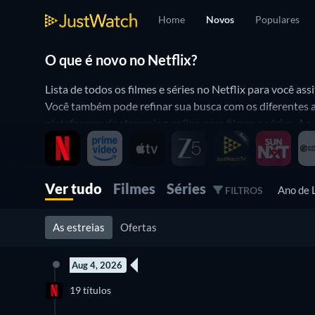
Home
Novos
Populares
O que é novo no Netflix?
Lista de todos os filmes e séries no Netflix para você as
Você também pode refinar sua busca com os diferentes at
plataformas de streaming online para filmes e séries. Aq
Ver tudo
Filmes
Séries
Ano de
FILTROS
As estreias
Ofertas
Aug 4, 2026
3 Episódios
1
19 títulos
Temporada 1