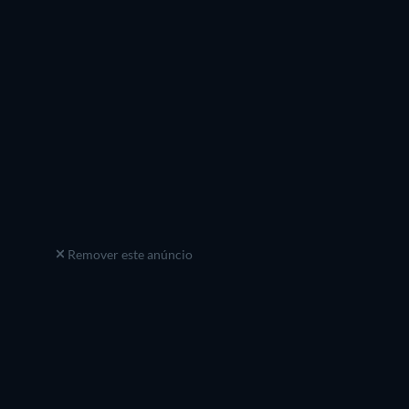
Remover este anúncio
vo episódio
Temporada 1
6 Episódios
Novo episódio
78 Episódi
Temporada 1
Temporada 1
Temporad