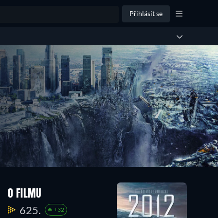
Přihlásit se
O FILMU
625.
+32