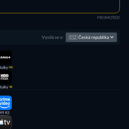
PROMOTED
🇨🇿
Česká republika
Vysílá se v:
tulky
HD
itulky
4K
49 Kč