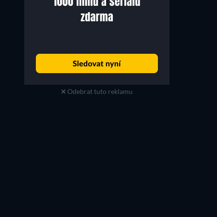
Odebrat tuto reklamu
Oliver Platt
Tom McCarthy
Carl Anheuser
Gordon Silberman