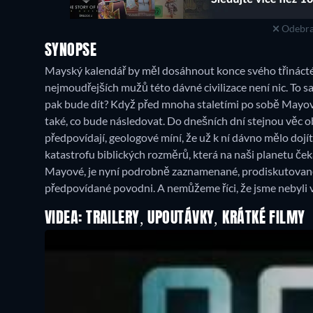
Odebra
SYNOPSE
Mayský kalendář by měl dosáhnout konce svého třinácté
nejmoudřejších mužů této dávné civilizace není nic. To 
pak bude dít? Když před mnoha staletími po sobě Mayov
také, co bude následovat. Do dnešních dní stejnou věc obj
předpovídají, geologové míní, že už k ní dávno mělo dojí
katastrofu biblických rozměrů, která na naši planetu ček
Mayové, je nyní podrobně zaznamenané, prodiskutované
předpovídané povodni. A nemůžeme říci, že jsme nebyli v
VIDEA: TRAILERY, UPOUTÁVKY, KRÁTKÉ FILMY