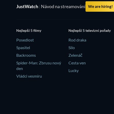
JustWatch
|
Návod na streamování
We are hiring!
Nejlepší 5 filmy
Nejlepší 5 televizní pořady
Posedlost
Rod draka
Spasitel
Silo
Backrooms
Zelenáč
Spider-Man: Zbrusu nový
Cesta ven
den
Lucky
Vládci vesmíru