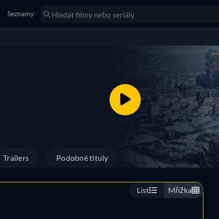
Seznamy
Trailers
Podobné tituly
List
Mřížka