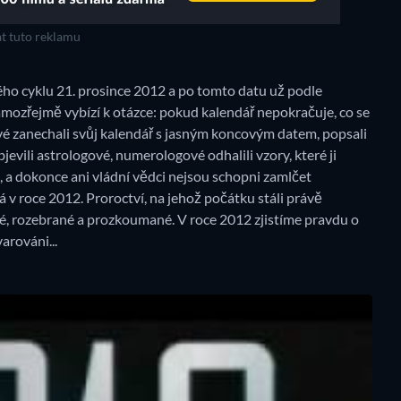
t tuto reklamu
ho cyklu 21. prosince 2012 a po tomto datu už podle
samozřejmě vybízí k otázce: pokud kalendář nepokračuje, co se
é zanechali svůj kalendář s jasným koncovým datem, popsali
evili astrologové, numerologové odhalili vzory, které ji
t, a dokonce ani vládní vědci nejsou schopni zamlčet
á v roce 2012. Proroctví, na jehož počátku stáli právě
, rozebrané a prozkoumané. V roce 2012 zjistíme pravdu o
arováni...