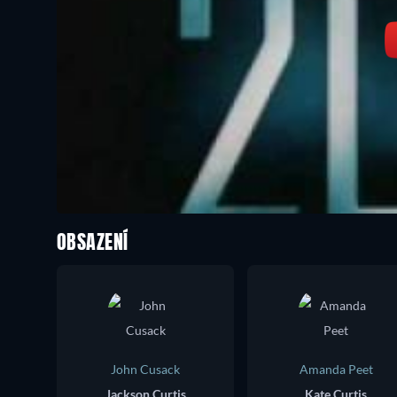
OBSAZENÍ
John Cusack
Amanda Peet
Jackson Curtis
Kate Curtis