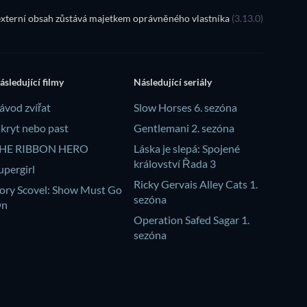
xterní obsah zůstává majetkem oprávněného vlastníka
(3.13.0)
ásledující filmy
Následující seriály
ávod zvířat
Slow Horses 6. sezóna
kryt nebo past
Gentlemani 2. sezóna
HE RIBBON HERO
Láska je slepá: Spojené
království Řada 3
upergirl
Ricky Gervais Alley Cats 1.
ory Scovel: Show Must Go
sezóna
On
Operation Safed Sagar 1.
sezóna