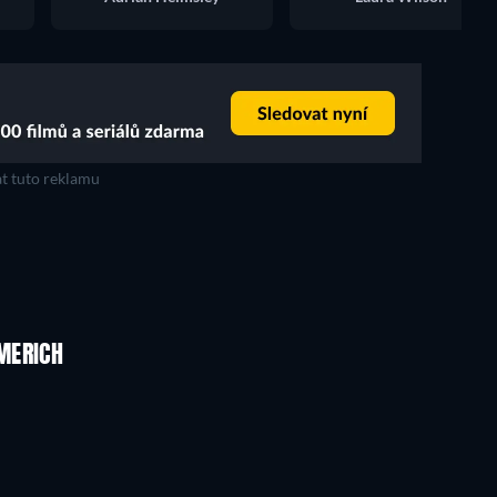
t tuto reklamu
MERICH