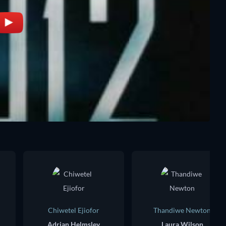
Chiwetel Ejiofor
Thandiwe Newton
Adrian Helmsley
Laura Wilson