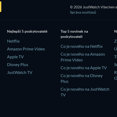
© 2026 JustWatch Všechen e
Správa souhlasů
Nejlepší 5 poskytovatelé
Top 5 novinek na
N
poskytovateli
Netflix
Z
Co je nového na Netflix
Amazon Prime Video
Ú
Co je nového na Amazon
Apple TV
T
Prime Video
Disney Plus
S
Co je nového na Apple TV
JustWatch TV
R
Co je nového na Disney
Plus
Co je nového na JustWatch
TV