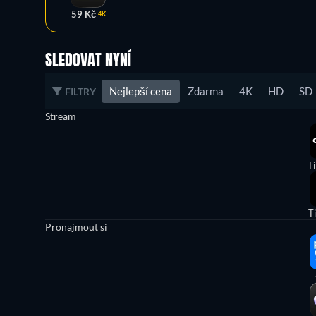
59 Kč
4K
SLEDOVAT NYNÍ
Nejlepší cena
Zdarma
4K
HD
SD
FILTRY
Stream
Ti
T
Pronajmout si