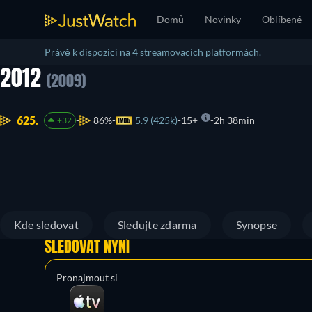
Domů
Novinky
Oblíbené
Právě k dispozici na 4 streamovacích platformách.
2012
(2009)
625.
86%
5.9 (425k)
15+
2h 38min
+32
Kde sledovat
Sledujte zdarma
Synopse
SLEDOVAT NYNÍ
Pronajmout si