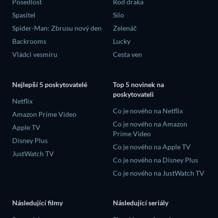
Posedlost
Rod draka
Spasitel
Silo
Spider-Man: Zbrusu nový den
Zelenáč
Backrooms
Lucky
Vládci vesmíru
Cesta ven
Nejlepší 5 poskytovatelé
Top 5 novinek na
poskytovateli
Netflix
Co je nového na Netflix
Amazon Prime Video
Co je nového na Amazon
Apple TV
Prime Video
Disney Plus
Co je nového na Apple TV
JustWatch TV
Co je nového na Disney Plus
Co je nového na JustWatch TV
Následující filmy
Následující seriály