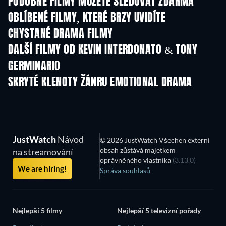
PODOBNÉ FILMY MŮŽETE SLEDOVAT ZDARMA
OBLÍBENÉ FILMY, KTERÉ BRZY UVIDÍTE
CHYSTANÉ DRAMA FILMY
DALŠÍ FILMY OD KEVIN INTERDONATO & TONY
GERMINARIO
SKRYTÉ KLENOTY ŽÁNRU EMOTIONAL DRAMA
TV
JustWatch
Návod
© 2026 JustWatch Všechen externí
obsah zůstává majetkem
na streamování
oprávněného vlastníka
(3.13.0)
We are hiring!
Správa souhlasů
Nejlepší 5 filmy
Nejlepší 5 televizní pořady