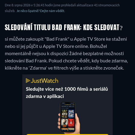
Dne 8. srpna 2026 v 5:26:41 hodin jsme prohledali aktualizace 41 streamovacích
služeb.
Je něco špatně? Dejte nám vědět.
SLEDOVÁNÍ TITULU BAD FRANK: KDE SLEDOVAT?
si můžete zakoupit "Bad Frank" u Apple TV Store ke stažení
nebo si jej půjčit u Apple TV Store online.
Bohužel
momentálně nejsou k dispozici žádné bezplatné možnosti
sledování Bad Frank. Pokud chcete vědět, kdy bude zdarma,
klikněte na 'Zdarma' ve filtrech výše a stiskněte zvoneček.