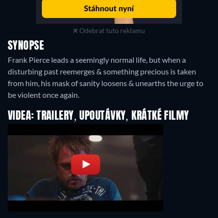
Odebrat tuto reklamu
SYNOPSE
Frank Pierce leads a seemingly normal life, but when a
disturbing past reemerges & something precious is taken
from him, his mask of sanity loosens & unearths the urge to
be violent once again.
VIDEA: TRAILERY, UPOUTÁVKY, KRÁTKÉ FILMY