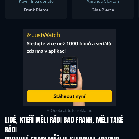
Kevin Interdonato
Amanda Clayton
Frank Pierce
Gina Pierce
Odebrat tuto reklamu
LIDÉ, KTEŘÍ MĚLI RÁDI BAD FRANK, MĚLI TAKÉ
RÁDI