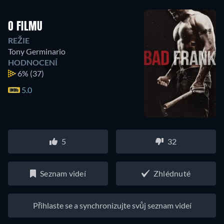
O FILMU
REŽIE
Tony Germinario
HODNOCENÍ
6%
(37)
5.0
5
32
Seznam videí
Zhlédnuté
Přihlaste se a synchronizujte svůj seznam videí