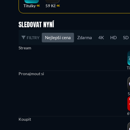
Titulky
59 Kč
4K
4K
SLEDOVAT NYNÍ
Nejlepší cena
Zdarma
4K
HD
SD
FILTRY
Stream
T
Pronajmout si
5
6
Koupit