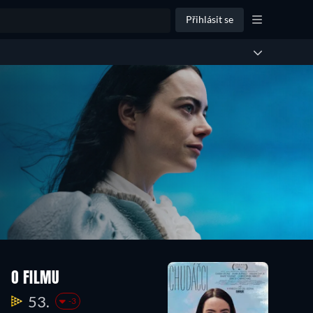
Přihlásit se
O FILMU
53.
-3