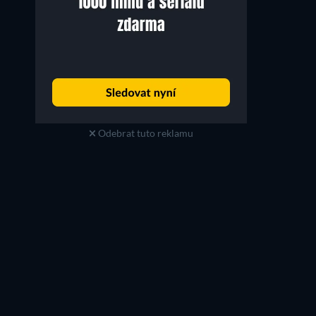
Christopher Abbott
Suzy Bemba
Alfie Blessington
Toinette
Odebrat tuto reklamu