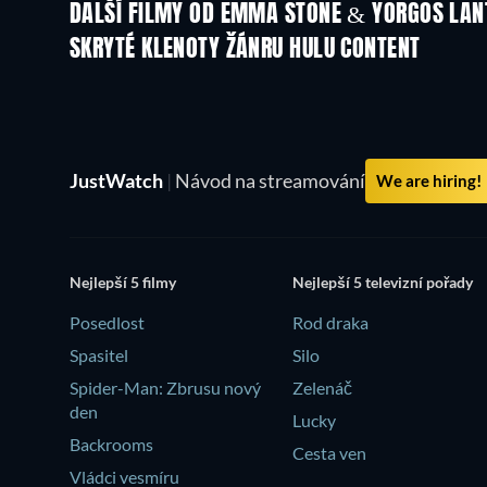
DALŠÍ FILMY OD EMMA STONE & YORGOS LA
SKRYTÉ KLENOTY ŽÁNRU HULU CONTENT
JustWatch
|
Návod na streamování
We are hiring!
Nejlepší 5 filmy
Nejlepší 5 televizní pořady
Posedlost
Rod draka
Spasitel
Silo
Spider-Man: Zbrusu nový
Zelenáč
den
Lucky
Backrooms
Cesta ven
Vládci vesmíru