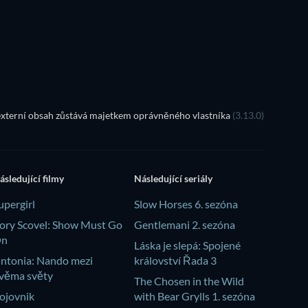
TV
xterní obsah zůstává majetkem oprávněného vlastníka
(3.13.0)
ásledující filmy
Následující seriály
upergirl
Slow Horses 6. sezóna
ory Scovel: Show Must Go
Gentlemani 2. sezóna
On
Láska je slepá: Spojené
intonia: Nando mezi
království Řada 3
věma světy
The Chosen in the Wild
ojovnik
with Bear Grylls 1. sezóna