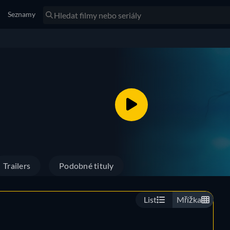
Seznamy
Trailers
Podobné tituly
List
Mřížka