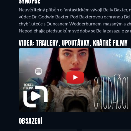
SYNOPSE
Neuvěřitelný příběh o fantastickém vývoji Belly Baxter, 
vědec Dr. Godwin Baxter. Pod Baxterovou ochranou Bella 
chybí, uteče s Duncanem Wedderburnem, mazaným a zhýr
Nepodléhajíc předsudkům své doby se Bella zasazuje za
VIDEA: TRAILERY, UPOUTÁVKY, KRÁTKÉ FILMY
OBSAZENÍ