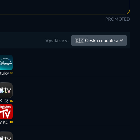
PROMOTED
🇨🇿
Česká republika
Vysílá se v:
itulky
4K
9 Kč
4K
9 Kč
HD