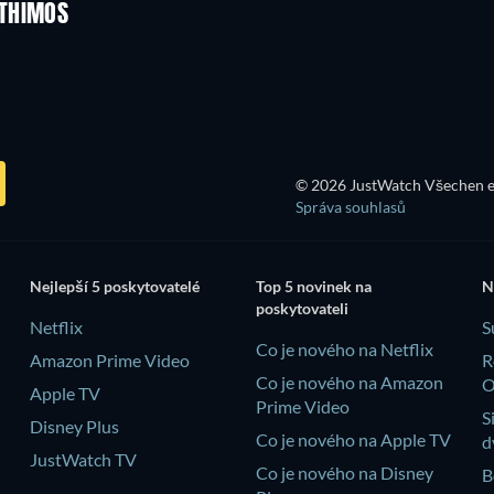
NTHIMOS
© 2026 JustWatch Všechen e
Správa souhlasů
Nejlepší 5 poskytovatelé
Top 5 novinek na
N
poskytovateli
Netflix
S
Co je nového na Netflix
Amazon Prime Video
R
Co je nového na Amazon
Apple TV
Prime Video
S
Disney Plus
Co je nového na Apple TV
d
JustWatch TV
Co je nového na Disney
B