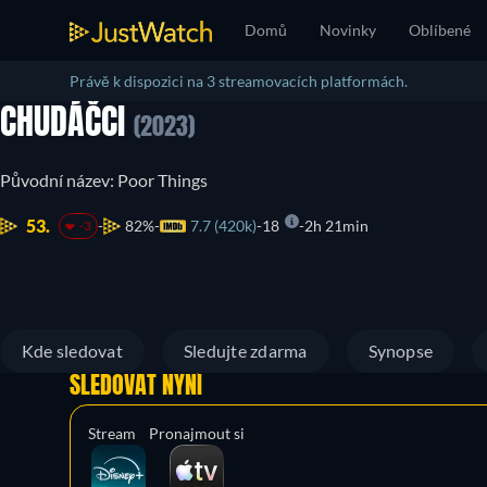
Domů
Novinky
Oblíbené
Právě k dispozici na 3 streamovacích platformách.
CHUDÁČCI
(2023)
Původní název: Poor Things
53.
82%
7.7 (420k)
18
2h 21min
-3
Kde sledovat
Sledujte zdarma
Synopse
SLEDOVAT NYNÍ
Stream
Pronajmout si