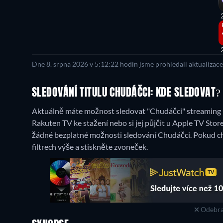
Dne 8. srpna 2026 v 5:12:22 hodin jsme prohledali aktualizac
SLEDOVÁNÍ TITULU CHUDÁČCI: KDE SLEDOVAT?
Aktuálně máte možnost sledovat "Chudáčci" streaming u
Rakuten TV ke stažení nebo si jej půjčit u Apple TV Stor
žádné bezplatné možnosti sledování Chudáčci. Pokud ch
filtrech výše a stiskněte zvoneček.
Odebra