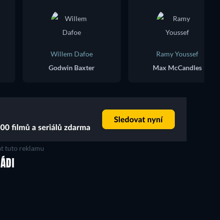
Willem Dafoe
Ramy Youssef
Godwin Baxter
Max McCandles
t tuto reklamu
RÁDI