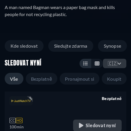
A man named Bagman wears a paper bag mask and kills
people for not recycling plastic.
Kde sledovat
Sledujte zdarma
Synopse
SLEDOVAT NYNÍ
🇨🇿
Vše
Bezplatně
Pronajmout si
Koupit
Bezplatně
retail price
CC
HD
Sledovat nyní
100min