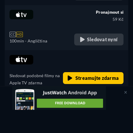
Pronajmout si
59 Kč
CC
HD
Sledovat nyní
100min
- Angličtina
retail price
Sledovat podobné filmy na
Streamujte zdarma
Apple TV zdarma
PROMOTED
Koupit
129 Kč
CC
HD
Sledovat nyní
100min
- Angličtina