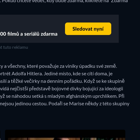
. Pokud chcete vědět, kdy bude zdarma, klikněte na 'Zdarma'
t tuto reklamu
ty a všechny, které považuje za viníky úpadku své země.
trét Adolfa Hitlera. Jediné místo, kde se cítí doma, je
ásilí a těžké večírky na denním pořádku. Když se ke skupině
ovídá nejčistší představě bojovné dívky bojující za ideologii
dyž se náhodou setká s mladým afghánským uprchlíkem. Při
u nejsou jedinou cestou. Podaří se Marise někdy z této skupiny