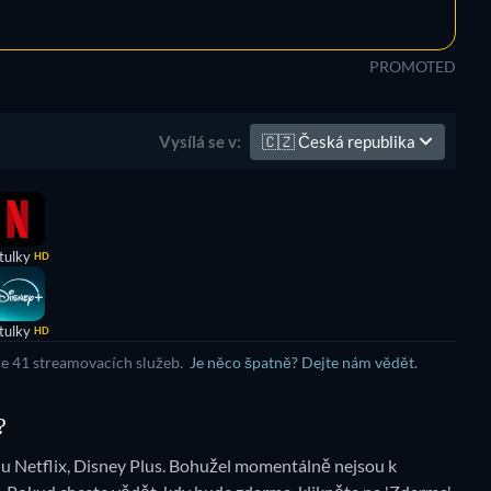
PROMOTED
🇨🇿
Česká republika
Vysílá se v:
tulky
HD
tulky
HD
ce 41 streamovacích služeb.
Je něco špatně? Dejte nám vědět.
?
 Netflix, Disney Plus.
Bohužel momentálně nejsou k