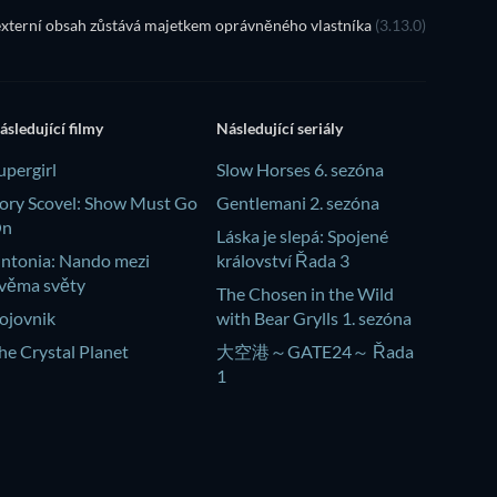
xterní obsah zůstává majetkem oprávněného vlastníka
(3.13.0)
ásledující filmy
Následující seriály
upergirl
Slow Horses 6. sezóna
ory Scovel: Show Must Go
Gentlemani 2. sezóna
On
Láska je slepá: Spojené
intonia: Nando mezi
království Řada 3
věma světy
The Chosen in the Wild
ojovnik
with Bear Grylls 1. sezóna
he Crystal Planet
大空港～GATE24～ Řada
1