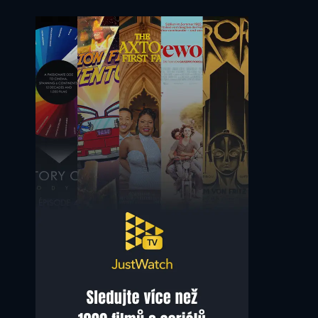
Lukas Steltner
Uwe Preuss
Markus
Oliver