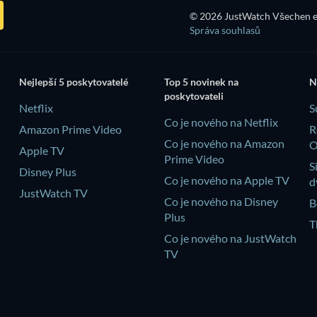
© 2026 JustWatch Všechen e
Správa souhlasů
Nejlepší 5 poskytovatelé
Top 5 novinek na
N
poskytovateli
Netflix
S
Co je nového na Netflix
Amazon Prime Video
R
Co je nového na Amazon
Apple TV
Prime Video
S
Disney Plus
Co je nového na Apple TV
d
JustWatch TV
Co je nového na Disney
B
Plus
T
Co je nového na JustWatch
TV