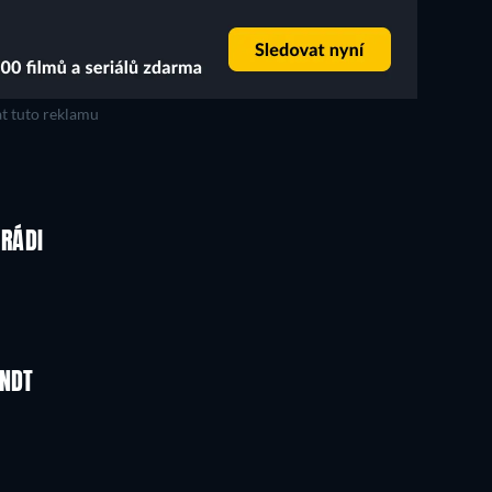
t tuto reklamu
 RÁDI
ENDT