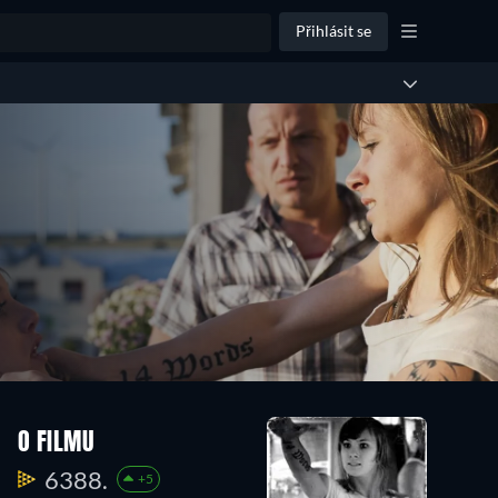
Přihlásit se
O FILMU
6388.
+5