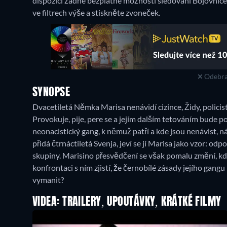
dispozici žádné bezplatné možnosti sledování Bojovnice
ve filtrech výše a stiskněte zvoneček.
Odebra
SYNOPSE
Dvacetiletá Němka Marisa nenávidí cizince, Židy, policis
Provokuje, pije, pere se a jejím dalším tetováním bude por
neonacistický gang, k němuž patří a kde jsou nenávist, n
přidá čtrnáctiletá Svenja, jeví se jí Marisa jako vzor: odp
skupiny. Marisino přesvědčení se však pomalu změní, k
konfrontaci s ním zjistí, že černobílé zásady jejího gang
vymanit?
VIDEA: TRAILERY, UPOUTÁVKY, KRÁTKÉ FILMY