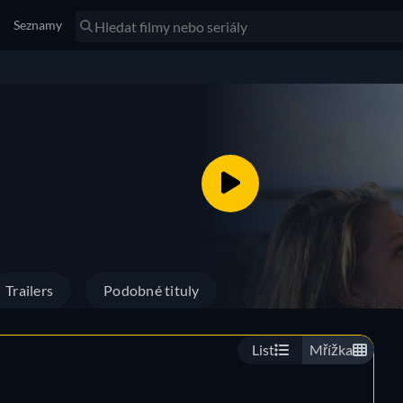
Seznamy
Trailers
Podobné tituly
List
Mřížka