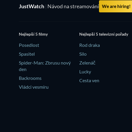
JustWatch
|
Návod na streamování
We are hiring!
Nejlepší 5 filmy
Nejlepší 5 televizní pořady
Posedlost
Rod draka
Spasitel
Silo
Spider-Man: Zbrusu nový
Zelenáč
den
Lucky
Backrooms
Cesta ven
Vládci vesmíru