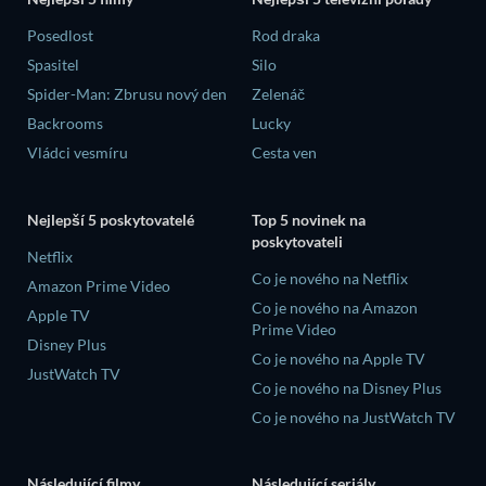
Posedlost
Rod draka
Spasitel
Silo
Spider-Man: Zbrusu nový den
Zelenáč
Backrooms
Lucky
Vládci vesmíru
Cesta ven
Nejlepší 5 poskytovatelé
Top 5 novinek na
poskytovateli
Netflix
Co je nového na Netflix
Amazon Prime Video
Co je nového na Amazon
Apple TV
Prime Video
Disney Plus
Co je nového na Apple TV
JustWatch TV
Co je nového na Disney Plus
Co je nového na JustWatch TV
Následující filmy
Následující seriály