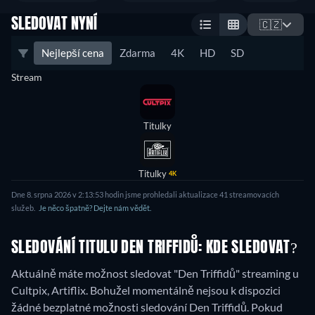
SLEDOVAT NYNÍ
🇨🇿
Nejlepší cena
Zdarma
4K
HD
SD
Stream
Titulky
Titulky
4K
Dne 8. srpna 2026 v 2:13:53 hodin jsme prohledali aktualizace 41 streamovacích
služeb.
Je něco špatně? Dejte nám vědět.
SLEDOVÁNÍ TITULU DEN TRIFFIDŮ: KDE SLEDOVAT?
Aktuálně máte možnost sledovat "Den Triffidů" streaming u
Cultpix, Artiflix.
Bohužel momentálně nejsou k dispozici
žádné bezplatné možnosti sledování Den Triffidů. Pokud