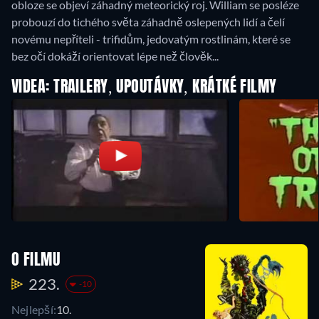
obloze se objeví záhadný meteorický roj. William se posléze
probouzí do tichého světa záhadně oslepených lidí a čelí
novému nepříteli - trifidům, jedovatým rostlinám, které se
bez očí dokáží orientovat lépe než člověk...
VIDEA: TRAILERY, UPOUTÁVKY, KRÁTKÉ FILMY
O FILMU
223.
-10
Nejlepší:
10.