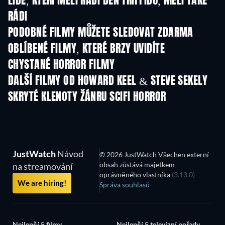
LIDÉ, KTEŘÍ MĚLI RÁDI DEN TRIFFIDŮ, MĚLI TAKÉ
RÁDI
PODOBNÉ FILMY MŮŽETE SLEDOVAT ZDARMA
OBLÍBENÉ FILMY, KTERÉ BRZY UVIDÍTE
CHYSTANÉ HORROR FILMY
DALŠÍ FILMY OD HOWARD KEEL & STEVE SEKELY
SKRYTÉ KLENOTY ŽÁNRU SCIFI HORROR
JustWatch
Návod
© 2026 JustWatch Všechen externí
obsah zůstává majetkem
na streamování
oprávněného vlastníka
(3.13.0)
We are hiring!
Správa souhlasů
Nejlepší 5 filmy
Nejlepší 5 televizní pořady