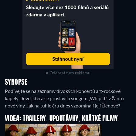
Odebrat tuto reklamu
SYNOPSE
Podívejte se na záznamy divokých koncertů art-rockové
kapely Devo, která se proslavila songem „Whip It“ v žánru
nové vlny. Jak na tuhle éru dnes vzpomínají její členové?
VIDEA: TRAILERY, UPOUTÁVKY, KRÁTKÉ FILMY