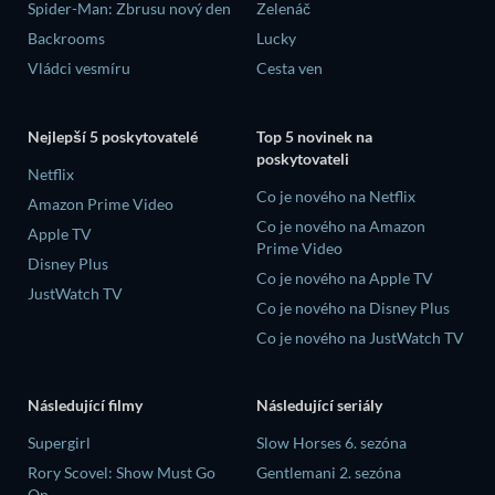
Spider-Man: Zbrusu nový den
Zelenáč
Backrooms
Lucky
Vládci vesmíru
Cesta ven
Nejlepší 5 poskytovatelé
Top 5 novinek na
poskytovateli
Netflix
Co je nového na Netflix
Amazon Prime Video
Co je nového na Amazon
Apple TV
Prime Video
Disney Plus
Co je nového na Apple TV
JustWatch TV
Co je nového na Disney Plus
Co je nového na JustWatch TV
Následující filmy
Následující seriály
Supergirl
Slow Horses 6. sezóna
Rory Scovel: Show Must Go
Gentlemani 2. sezóna
On