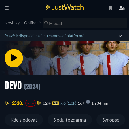
Novinky
Oblíbené
Právě k dispozici na 1 streamovací platformě.
DEVO
(2024)
6530.
62%
7.6 (1.8k)
16+
1h 34min
-6
Kde sledovat
Sledujte zdarma
Synopse