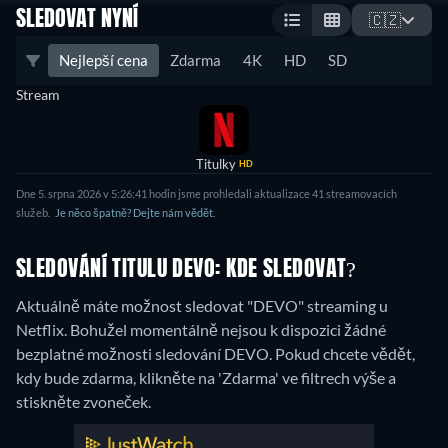
SLEDOVAT NYNÍ
🇨🇿
Nejlepší cena
Zdarma
4K
HD
SD
Stream
Titulky
HD
Dne 5. srpna 2026 v 5:26:41 hodin jsme prohledali aktualizace 41 streamovacích
služeb.
Je něco špatně? Dejte nám vědět.
SLEDOVÁNÍ TITULU DEVO: KDE SLEDOVAT?
Aktuálně máte možnost sledovat "DEVO" streaming u
Netflix.
Bohužel momentálně nejsou k dispozici žádné
bezplatné možnosti sledování DEVO. Pokud chcete vědět,
kdy bude zdarma, klikněte na 'Zdarma' ve filtrech výše a
stiskněte zvoneček.