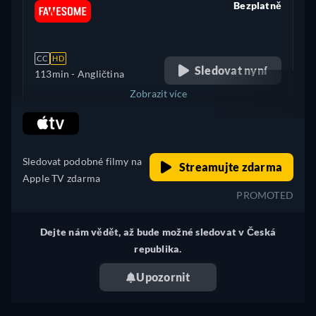
Bezplatně
retail price
CC
HD
Sledovat nyní
113min
- Angličtina
Zobrazit více
retail price
Spojené Království
Sledovat podobné filmy na
Streamujte zdarma
Apple TV zdarma
PROMOTED
Dejte nám vědět, až bude možné sledovat v Česká
republika.
Upozornit