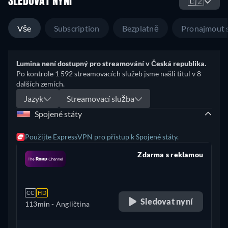
SLEDOVAT NYNÍ
🇨🇿
Vše
Subscription
Bezplatně
Pronajmout 
Lumina není dostupný pro streamování v Česká republika.
Po kontrole 1 592 streamovacích služeb jsme našli titul v 8
dalších zemích.
Jazyk
Streamovací služba
Spojené státy
Použijte ExpressVPN pro přístup k Spojené státy.
Zdarma s reklamou
retail price
CC
HD
Sledovat nyní
113min
- Angličtina