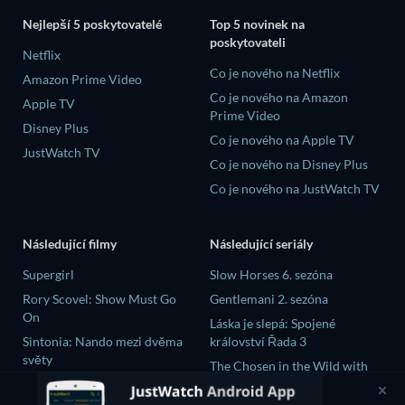
Nejlepší 5 poskytovatelé
Top 5 novinek na
poskytovateli
Netflix
Co je nového na Netflix
Amazon Prime Video
Co je nového na Amazon
Apple TV
Prime Video
Disney Plus
Co je nového na Apple TV
JustWatch TV
Co je nového na Disney Plus
Co je nového na JustWatch TV
Následující filmy
Následující seriály
Supergirl
Slow Horses 6. sezóna
Rory Scovel: Show Must Go
Gentlemani 2. sezóna
On
Láska je slepá: Spojené
Sintonia: Nando mezi dvěma
království Řada 3
světy
The Chosen in the Wild with
Bojovnik
Bear Grylls 1. sezóna