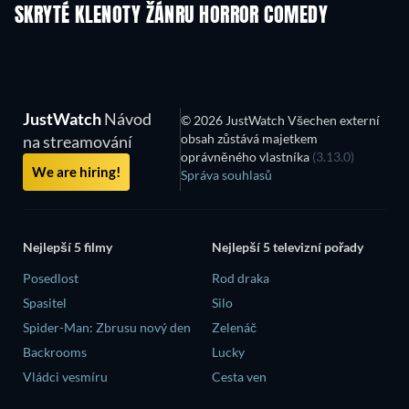
SKRYTÉ KLENOTY ŽÁNRU HORROR COMEDY
JustWatch
Návod
© 2026 JustWatch Všechen externí
obsah zůstává majetkem
na streamování
oprávněného vlastníka
(3.13.0)
We are hiring!
Správa souhlasů
Nejlepší 5 filmy
Nejlepší 5 televizní pořady
Posedlost
Rod draka
Spasitel
Silo
Spider-Man: Zbrusu nový den
Zelenáč
Backrooms
Lucky
Vládci vesmíru
Cesta ven