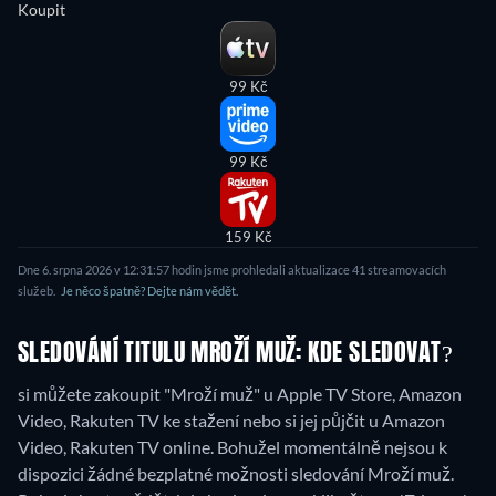
Koupit
99 Kč
99 Kč
159 Kč
Dne 6. srpna 2026 v 12:31:57 hodin jsme prohledali aktualizace 41 streamovacích
služeb.
Je něco špatně? Dejte nám vědět.
SLEDOVÁNÍ TITULU MROŽÍ MUŽ: KDE SLEDOVAT?
si můžete zakoupit "Mroží muž" u Apple TV Store, Amazon
Video, Rakuten TV ke stažení nebo si jej půjčit u Amazon
Video, Rakuten TV online.
Bohužel momentálně nejsou k
dispozici žádné bezplatné možnosti sledování Mroží muž.