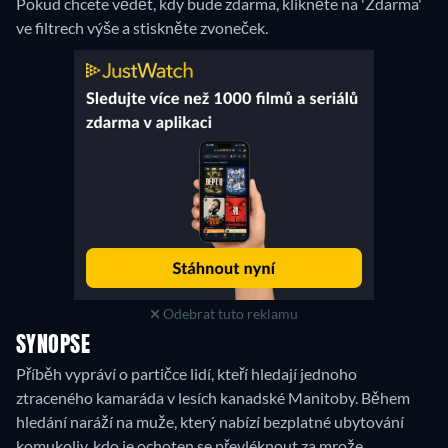
Pokud chcete vědět, kdy bude zdarma, klikněte na 'Zdarma'
ve filtrech výše a stiskněte zvoneček.
Odebrat tuto reklamu
SYNOPSE
Příběh vypráví o partičce lidí, kteří hledají jednoho
ztraceného kamaráda v lesích kanadské Manitoby. Během
hledání naráží na muže, který nabízí bezplatné ubytování
komukoliv, kdo je ochoten se převléknout za mrože.