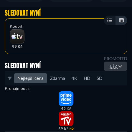
SLEDOVAT NYNÍ
Koupit
99 Kč
PROMOTED
SLEDOVAT NYNÍ
🇨🇿
Nejlepší cena
Zdarma
4K
HD
SD
Pronajmout si
49 Kč
59 Kč
HD