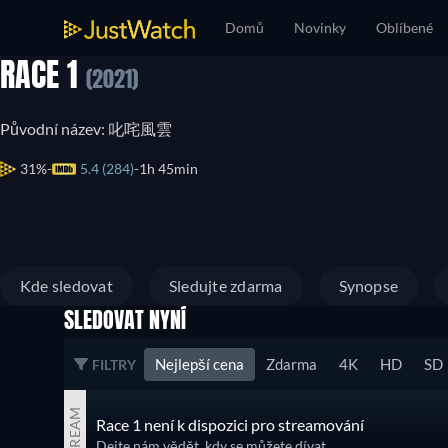
Domů
Novinky
Oblíbené
RACE 1
(2021)
Původní název: 叱咤風雲
31%
5.4 (284)
1h 45min
Kde sledovat
Sledujte zdarma
Synopse
SLEDOVAT NYNÍ
Nejlepší cena
Zdarma
4K
HD
SD
FILTRY
STREAM
Race 1 není k dispozici pro streamování
Dejte nám vědět, kdy se můžete dívat.