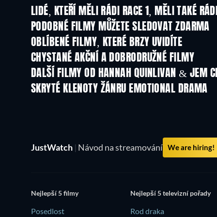
LIDÉ, KTEŘÍ MĚLI RÁDI RACE 1, MĚLI TAKÉ RÁD
PODOBNÉ FILMY MŮŽETE SLEDOVAT ZDARMA
OBLÍBENÉ FILMY, KTERÉ BRZY UVIDÍTE
CHYSTANÉ AKČNÍ A DOBRODRUŽNÉ FILMY
DALŠÍ FILMY OD HANNAH QUINLIVAN & JEM C
SKRYTÉ KLENOTY ŽÁNRU EMOTIONAL DRAMA
JustWatch
|
Návod na streamování
We are hiring!
Nejlepší 5 filmy
Nejlepší 5 televizní pořady
Posedlost
Rod draka