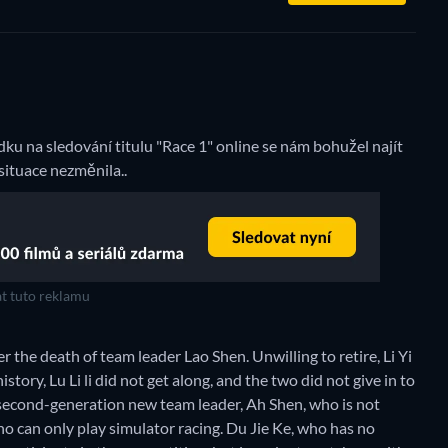
ku na sledování titulu "Race 1" online se nám bohužel najít
 situace nezměnila..
t tuto reklamu
the death of team leader Lao Shen. Unwilling to retire, Li Yi
story, Lu Li li did not get along, and the two did not give in to
 second-generation new team leader, Ah Shen, who is not
ho can only play simulator racing. Du Jie Ke, who has no