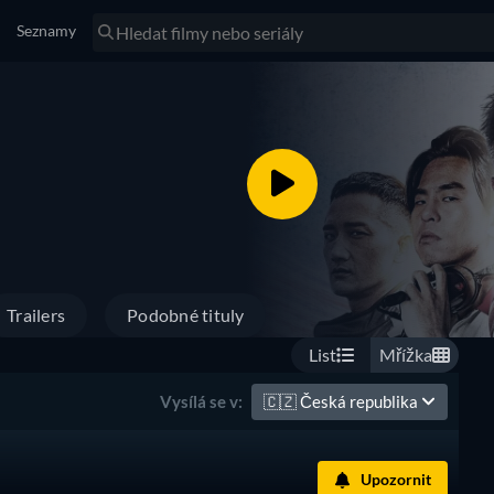
Seznamy
Trailers
Podobné tituly
List
Mřížka
🇨🇿
Česká republika
Vysílá se v:
Upozornit