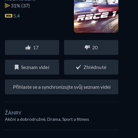
31%
(37)
5.4
17
20
Seznam videí
Zhlédnuté
Přihlaste se a synchronizujte svůj seznam videí
ŽÁNRY
Akční a dobrodružné, Drama, Sport a fitness