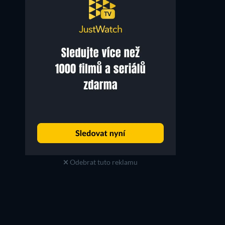
Ven Kao
Nolay Piho
Jet Sung
Father Shen
Odebrat tuto reklamu