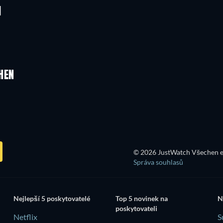
I
HEN
© 2026 JustWatch Všechen e
Správa souhlasů
Nejlepší 5 poskytovatelé
Top 5 novinek na
N
poskytovateli
Netflix
S