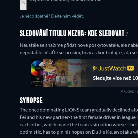
Je něco špatně? Dejte nám vědět.
SLEDOVÁNÍ TITULU NEZHA: KDE SLEDOVAT?
Neustále se snažíme přidat nové poskytovatele, ale nabíd
nepodařilo. Vraťte se, prosím, brzy a zkontrolujte, zda se
Odebra
SYNOPSE
The once dominating LIONS team gradually declined after 
Fei and his new partner-the first female driver in league hi
each other, which made the team's situation worse. The
optimistic, has to pin his hopes on Du Jie Ke, an otaku w