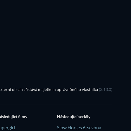
TV
xterní obsah zůstává majetkem oprávněného vlastníka
(3.13.0)
ásledující filmy
Následující seriály
upergirl
Slow Horses 6. sezóna