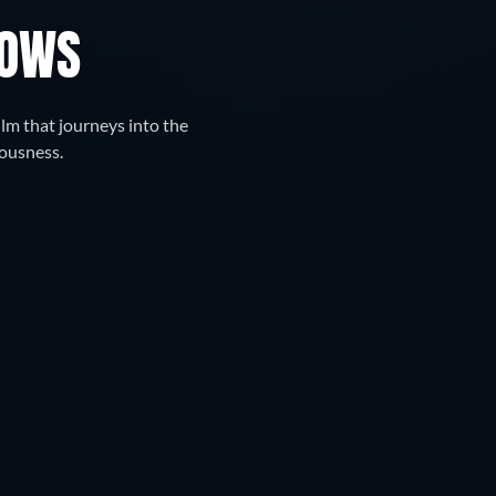
DOWS
lm that journeys into the
iousness.
se
Podobné tituly
List
Mřížka
🇨🇿
Česká republika