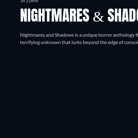
1h 21min
NIGHTMARES & SHA
Nightmares and Shadows is a unique horror anthology fi
terrifying unknown that lurks beyond the edge of consc
Kde sledovat
Sledujte zdarma
Synop
SLEDOVAT NYNÍ
Vše
Bezplatně
CC
HD