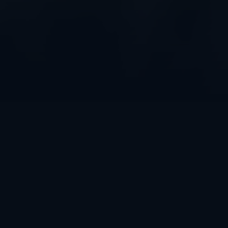
O FILMU
ŽÁNRY
Horror
DÉLKA