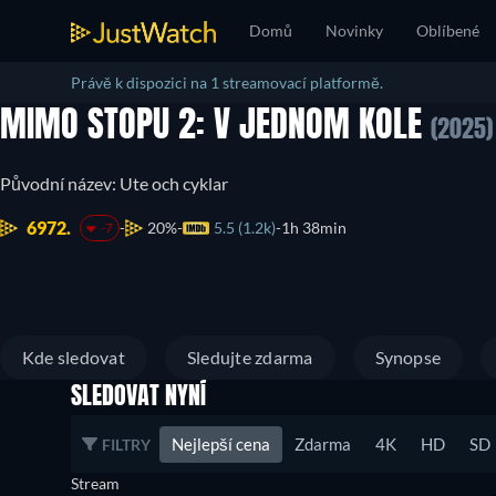
Domů
Novinky
Oblíbené
Právě k dispozici na 1 streamovací platformě.
MIMO STOPU 2: V JEDNOM KOLE
(2025)
Původní název: Ute och cyklar
6972.
20%
5.5 (1.2k)
1h 38min
-7
Kde sledovat
Sledujte zdarma
Synopse
SLEDOVAT NYNÍ
Nejlepší cena
Zdarma
4K
HD
SD
FILTRY
Stream