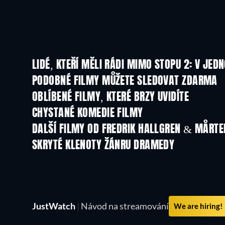
LIDÉ, KTEŘÍ MĚLI RÁDI MIMO STOPU 2: V JED
PODOBNÉ FILMY MŮŽETE SLEDOVAT ZDARMA
OBLÍBENÉ FILMY, KTERÉ BRZY UVIDÍTE
CHYSTANÉ KOMEDIE FILMY
DALŠÍ FILMY OD FREDRIK HALLGREN & MÅRTE
SKRYTÉ KLENOTY ŽÁNRU DRAMEDY
JustWatch
|
Návod na streamování
We are hiring!