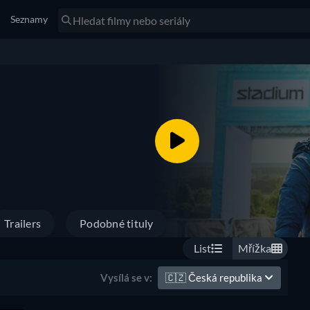
Seznamy
Trailers
Podobné tituly
List
Mřížka
🇨🇿
Česká republika
Vysílá se v: