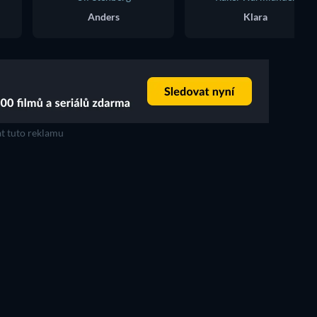
Anders
Klara
t tuto reklamu