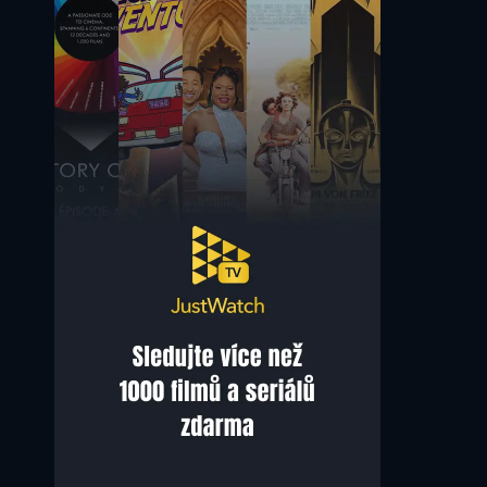
Alexander Karim
Sten Ljunggren