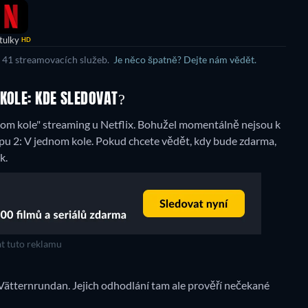
tulky
HD
e 41 streamovacích služeb.
Je něco špatně? Dejte nám vědět.
KOLE: KDE SLEDOVAT?
m kole" streaming u Netflix.
Bohužel momentálně nejsou k
pu 2: V jednom kole. Pokud chcete vědět, kdy bude zdarma,
k.
t tuto reklamu
d Vätternrundan. Jejich odhodlání tam ale prověří nečekané