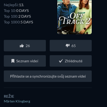
Nejlepší:
13.
Top 10:
0 DAYS
Top 100:
2 DAYS
Top 1000:
5 DAYS
26
65
Seznam videí
Zhlédnuté
Přihlaste se a synchronizujte svůj seznam videí
REŽIE
Mårten Klingberg