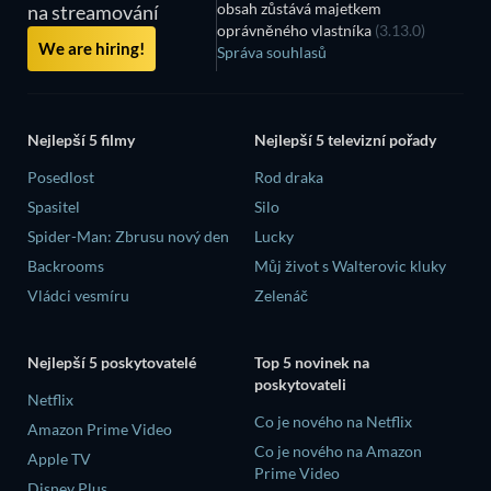
obsah zůstává majetkem
na streamování
oprávněného vlastníka
(3.13.0)
We are hiring!
Správa souhlasů
Nejlepší 5 filmy
Nejlepší 5 televizní pořady
Posedlost
Rod draka
Spasitel
Silo
Spider-Man: Zbrusu nový den
Lucky
Backrooms
Můj život s Walterovic kluky
Vládci vesmíru
Zelenáč
Nejlepší 5 poskytovatelé
Top 5 novinek na
poskytovateli
Netflix
Co je nového na Netflix
Amazon Prime Video
Co je nového na Amazon
Apple TV
Prime Video
Disney Plus