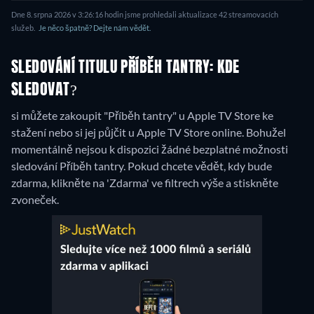
Dne 8. srpna 2026 v 3:26:16 hodin jsme prohledali aktualizace 42 streamovacích
služeb.
Je něco špatně? Dejte nám vědět.
SLEDOVÁNÍ TITULU PŘÍBĚH TANTRY: KDE
SLEDOVAT?
si můžete zakoupit "Příběh tantry" u Apple TV Store ke
stažení nebo si jej půjčit u Apple TV Store online.
Bohužel
momentálně nejsou k dispozici žádné bezplatné možnosti
sledování Příběh tantry. Pokud chcete vědět, kdy bude
zdarma, klikněte na 'Zdarma' ve filtrech výše a stiskněte
zvoneček.