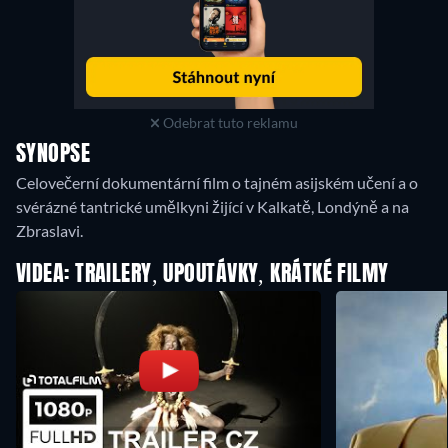
Odebrat tuto reklamu
SYNOPSE
Celovečerní dokumentární film o tajném asijském učení a o
svérázné tantrické umělkyni žijící v Kalkatě, Londýně a na
Zbraslavi.
VIDEA: TRAILERY, UPOUTÁVKY, KRÁTKÉ FILMY