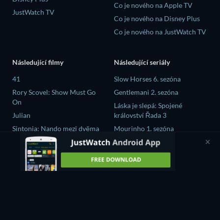
Co je nového na Apple TV
JustWatch TV
Co je nového na Disney Plus
Co je nového na JustWatch TV
Následující filmy
Následující seriály
41
Slow Horses 6. sezóna
Rory Scovel: Show Must Go
Gentlemani 2. sezóna
On
Láska je slepá: Spojené
Julian
království Řada 3
Sintonia: Nando mezi dvěma
Mourinho 1. sezóna
světy
GTO (2026) 1. sezóna
Bojovnik