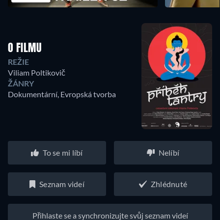
O FILMU
REŽIE
Viliam Poltikovič
ŽÁNRY
Dokumentární, Evropská tvorba
To se mi líbí
Nelíbí
Seznam videí
Zhlédnuté
Přihlaste se a synchronizujte svůj seznam videí