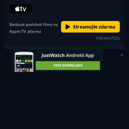
retail price
Sledovat podobné filmy na
Streamujte zdarma
Apple TV zdarma
PROMOTED
Pronajmout si
59 Kč
CC
HD
Sledovat nyní
90min
- Angličtina
Koupit
129 Kč
CC
HD
Sledovat nyní
90min
- Angličtina