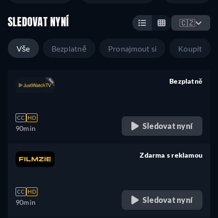
SLEDOVAT NYNÍ
🇨🇿
Vše
Bezplatně
Pronajmout si
Koupit
Bezplatně
retail price
CC
HD
Sledovat nyní
90min
Zdarma s reklamou
retail price
CC
HD
Sledovat nyní
90min