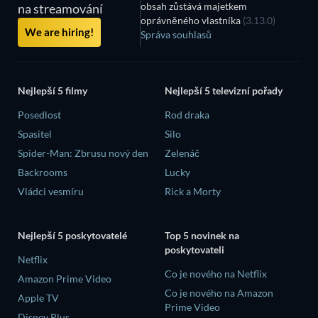
obsah zůstává majetkem
na streamování
oprávněného vlastníka
(3.13.0)
We are hiring!
Správa souhlasů
Nejlepší 5 filmy
Nejlepší 5 televizní pořady
Posedlost
Rod draka
Spasitel
Silo
Spider-Man: Zbrusu nový den
Zelenáč
Backrooms
Lucky
Vládci vesmíru
Rick a Morty
Nejlepší 5 poskytovatelé
Top 5 novinek na
poskytovateli
Netflix
Co je nového na Netflix
Amazon Prime Video
Co je nového na Amazon
Apple TV
Prime Video
Disney Plus