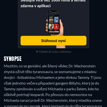
Odebrat tuto reklamu
SYNOPSE
Mezitím, co se geniální, ale šílený vědec Dr. Wachenstein
chystá oživit tělo tyranosaura, se seznamujeme s mladou
dvojicí - fotbalistou Michaelem a jeho dívkou Tammy. Ti jsou
však jednoho večera přepadeni gangem Billyho, který je do
Tammy zamilován a uvězní Michaela v parku šelem, kde ho
ošklivě potrhají leopardi. Po převozu do nemocnice na
Michaela narazí právě Dr. Wachenstein, který mladíka unese
a vyoperuje mu mozek, který implantuje do těla tyranosaura.