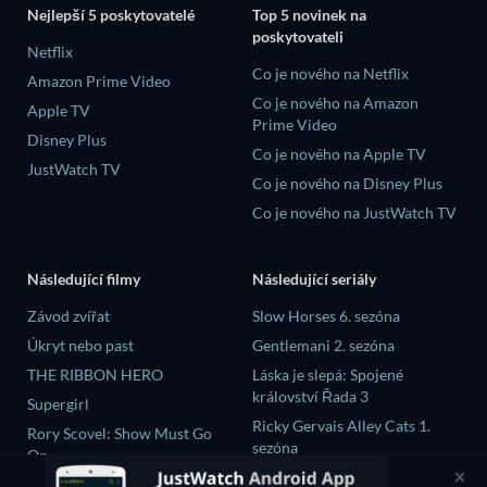
Nejlepší 5 poskytovatelé
Top 5 novinek na
poskytovateli
Netflix
Co je nového na Netflix
Amazon Prime Video
Co je nového na Amazon
Apple TV
Prime Video
Disney Plus
Co je nového na Apple TV
JustWatch TV
Co je nového na Disney Plus
Co je nového na JustWatch TV
Následující filmy
Následující seriály
Závod zvířat
Slow Horses 6. sezóna
Úkryt nebo past
Gentlemani 2. sezóna
THE RIBBON HERO
Láska je slepá: Spojené
království Řada 3
Supergirl
Ricky Gervais Alley Cats 1.
Rory Scovel: Show Must Go
sezóna
On
Operation Safed Sagar 1.