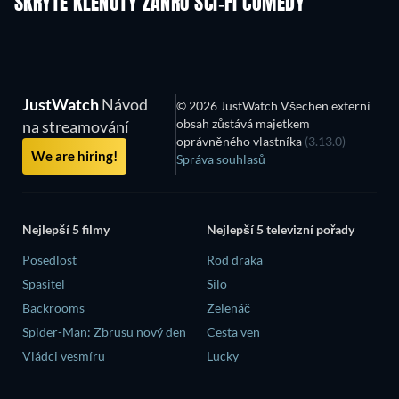
SKRYTÉ KLENOTY ŽÁNRU SCI-FI COMEDY
JustWatch
Návod
© 2026 JustWatch Všechen externí
obsah zůstává majetkem
na streamování
oprávněného vlastníka
(3.13.0)
We are hiring!
Správa souhlasů
Nejlepší 5 filmy
Nejlepší 5 televizní pořady
Posedlost
Rod draka
Spasitel
Silo
Backrooms
Zelenáč
Spider-Man: Zbrusu nový den
Cesta ven
Vládci vesmíru
Lucky