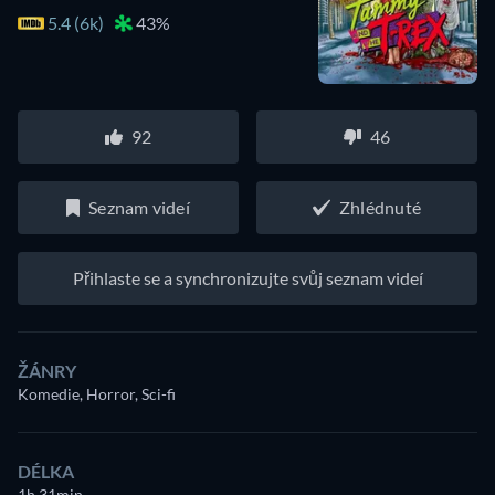
5.4 (6k)
43%
92
46
Seznam videí
Zhlédnuté
Přihlaste se a synchronizujte svůj seznam videí
ŽÁNRY
Komedie, Horror, Sci-fi
DÉLKA
1h 31min