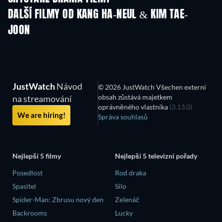
DALŠÍ FILMY OD KANG HA-NEUL & KIM TAE-
JOON
JustWatch
Návod
© 2026 JustWatch Všechen externí
obsah zůstává majetkem
na streamování
oprávněného vlastníka
(3.13.0)
We are hiring!
Správa souhlasů
Nejlepší 5 filmy
Nejlepší 5 televizní pořady
Posedlost
Rod draka
Spasitel
Silo
Spider-Man: Zbrusu nový den
Zelenáč
Backrooms
Lucky