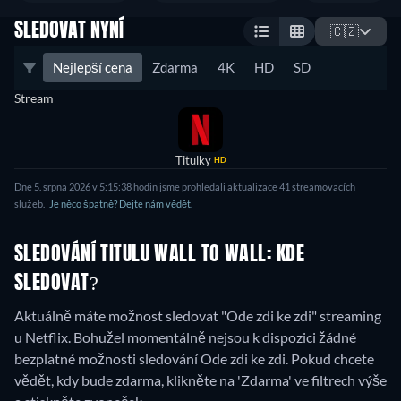
SLEDOVAT NYNÍ
🇨🇿
Nejlepší cena
Zdarma
4K
HD
SD
Stream
Titulky
HD
Dne 5. srpna 2026 v 5:15:38 hodin jsme prohledali aktualizace 41 streamovacích
služeb.
Je něco špatně? Dejte nám vědět.
SLEDOVÁNÍ TITULU WALL TO WALL: KDE
SLEDOVAT?
Aktuálně máte možnost sledovat "Ode zdi ke zdi" streaming
u Netflix.
Bohužel momentálně nejsou k dispozici žádné
bezplatné možnosti sledování Ode zdi ke zdi. Pokud chcete
vědět, kdy bude zdarma, klikněte na 'Zdarma' ve filtrech výše