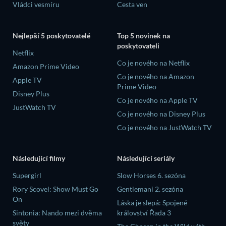
Vládci vesmíru
Cesta ven
Nejlepší 5 poskytovatelé
Top 5 novinek na
poskytovateli
Netflix
Co je nového na Netflix
Amazon Prime Video
Co je nového na Amazon
Apple TV
Prime Video
Disney Plus
Co je nového na Apple TV
JustWatch TV
Co je nového na Disney Plus
Co je nového na JustWatch TV
Následující filmy
Následující seriály
Supergirl
Slow Horses 6. sezóna
Rory Scovel: Show Must Go
Gentlemani 2. sezóna
On
Láska je slepá: Spojené
Sintonia: Nando mezi dvěma
království Řada 3
světy