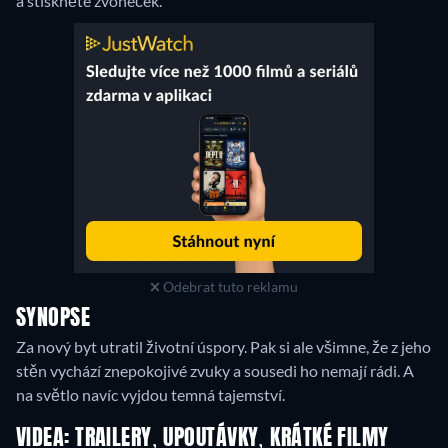
a stiskněte zvoneček.
Odebrat tuto reklamu
SYNOPSE
Za nový byt utratil životní úspory. Pak si ale všimne, že z jeho
stěn vychází znepokojivé zvuky a sousedi ho nemají rádi. A
na světlo navíc vyjdou temná tajemství.
VIDEA: TRAILERY, UPOUTÁVKY, KRÁTKÉ FILMY