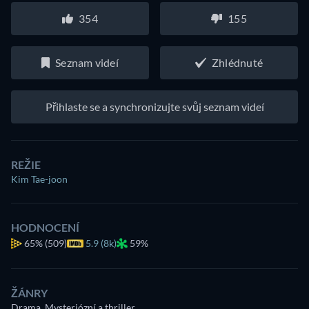
354
155
Seznam videí
Zhlédnuté
Přihlaste se a synchronizujte svůj seznam videí
REŽIE
Kim Tae-joon
HODNOCENÍ
65%
(509)
5.9 (8k)
59%
ŽÁNRY
Drama, Mysteriózní a thriller