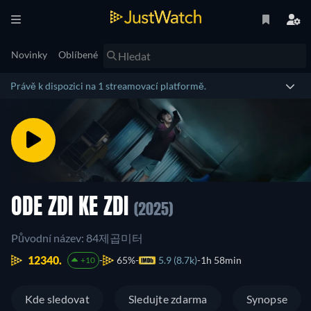
Novinky
Oblíbené
Právě k dispozici na 1 streamovací platformě.
ODE ZDI KE ZDI
(2025)
Původní název: 84제곱미터
12340.
65%
5.9 (8.7k)
1h 58min
+10
Kde sledovat
Sledujte zdarma
Synopse