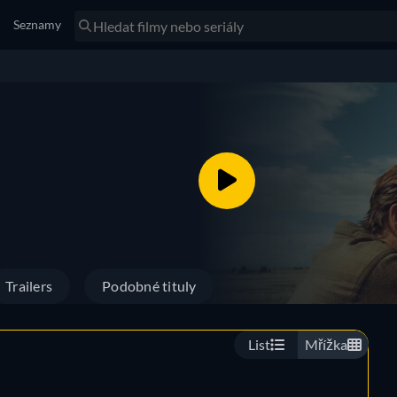
Seznamy
Trailers
Podobné tituly
List
Mřížka