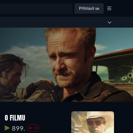
Přihlásit se
O FILMU
899.
-54