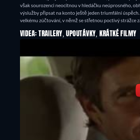
však sourozenci neocitnou v hledáčku neúprosného, obh
výslužby připsat na konto ještě jeden triumfální úspěch.
velkému zúčtování, v němž se střetnou poctivý strážce zá
VIDEA: TRAILERY, UPOUTÁVKY, KRÁTKÉ FILMY