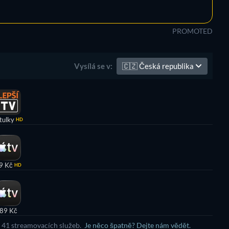
PROMOTED
🇨🇿
Česká republika
Vysílá se v:
tulky
HD
9 Kč
HD
89 Kč
e 41 streamovacích služeb.
Je něco špatně? Dejte nám vědět.