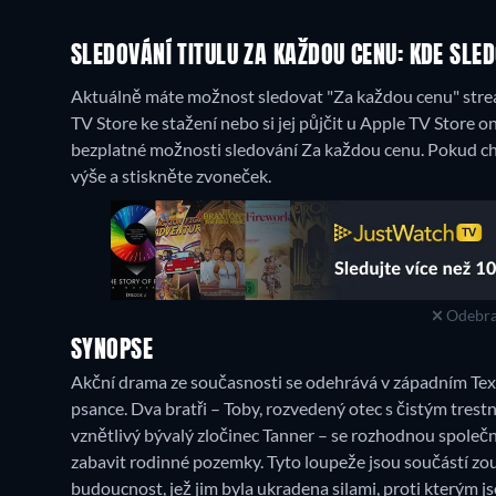
SLEDOVÁNÍ TITULU ZA KAŽDOU CENU: KDE SLE
Aktuálně máte možnost sledovat "Za každou cenu" strea
TV Store ke stažení nebo si jej půjčit u Apple TV Store on
bezplatné možnosti sledování Za každou cenu. Pokud chc
výše a stiskněte zvoneček.
Odebra
SYNOPSE
Akční drama ze současnosti se odehrává v západním Texa
psance. Dva bratři – Toby, rozvedený otec s čistým trestní
vznětlivý bývalý zločinec Tanner – se rozhodnou společn
zabavit rodinné pozemky. Tyto loupeže jsou součástí zo
budoucnost, jež jim byla ukradena silami, proti kterým j