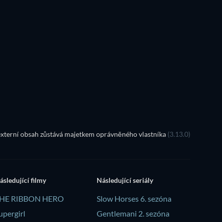
TV
xterní obsah zůstává majetkem oprávněného vlastníka
(3.13.0)
ásledující filmy
Následující seriály
HE RIBBON HERO
Slow Horses 6. sezóna
upergirl
Gentlemani 2. sezóna