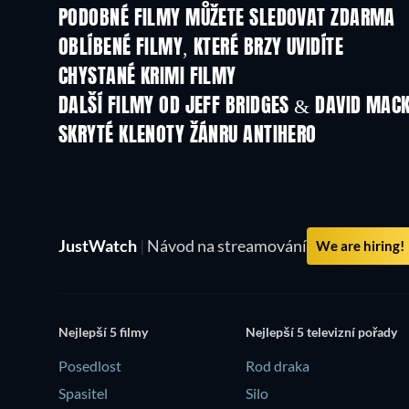
PODOBNÉ FILMY MŮŽETE SLEDOVAT ZDARMA
OBLÍBENÉ FILMY, KTERÉ BRZY UVIDÍTE
CHYSTANÉ KRIMI FILMY
DALŠÍ FILMY OD JEFF BRIDGES & DAVID MACK
SKRYTÉ KLENOTY ŽÁNRU ANTIHERO
JustWatch
|
Návod na streamování
We are hiring!
Nejlepší 5 filmy
Nejlepší 5 televizní pořady
Posedlost
Rod draka
Spasitel
Silo