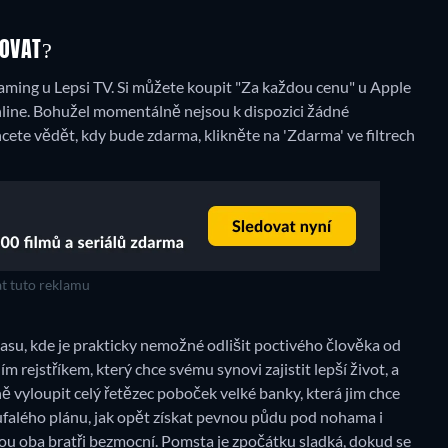
DOVAT?
ming u Lepsi TV. Si můžete koupit "Za každou cenu" u Apple
line.
Bohužel momentálně nejsou k dispozici žádné
ete vědět, kdy bude zdarma, klikněte na 'Zdarma' ve filtrech
t tuto reklamu
su, kde je prakticky nemožné odlišit poctivého člověka od
m rejstříkem, který chce svému synovi zajistit lepší život, a
ě vyloupit celý řetězec poboček velké banky, která jim chce
ufalého plánu, jak opět získat pevnou půdu pod nohama i
sou oba bratři bezmocní. Pomsta je zpočátku sladká, dokud se