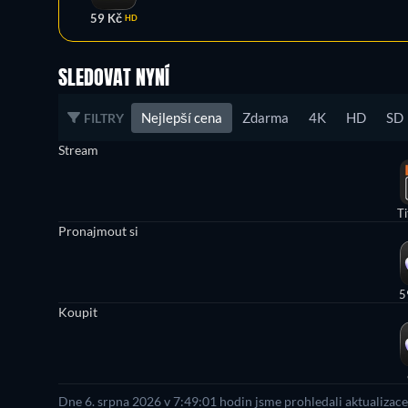
59 Kč
HD
SLEDOVAT NYNÍ
Nejlepší cena
Zdarma
4K
HD
SD
FILTRY
Stream
Ti
Pronajmout si
5
Koupit
Dne 6. srpna 2026 v 7:49:01 hodin jsme prohledali aktualizac