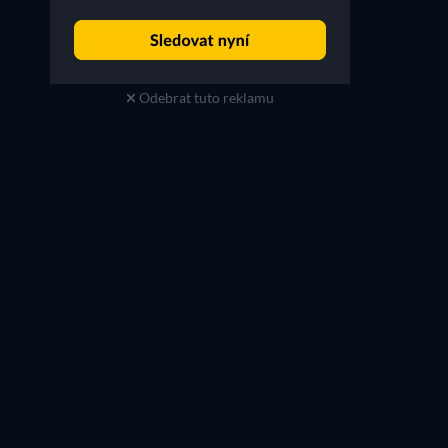
Odebrat tuto reklamu
Marin Ireland
Kevin Rankin
Debbie Howard
Billy Rayburn