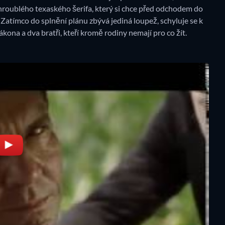
roublého texaského šerifa, který si chce před odchodem do
 Zatímco do splnění plánu zbývá jediná loupež, schyluje se k
kona a dva bratři, kteří kromě rodiny nemají pro co žít.