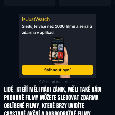
Odebrat tuto reklamu
LIDÉ, KTEŘÍ MĚLI RÁDI ZÁNIK, MĚLI TAKÉ RÁDI
PODOBNÉ FILMY MŮŽETE SLEDOVAT ZDARMA
OBLÍBENÉ FILMY, KTERÉ BRZY UVIDÍTE
CHYSTANÉ AKČNÍ A DOBRODRUŽNÉ FILMY