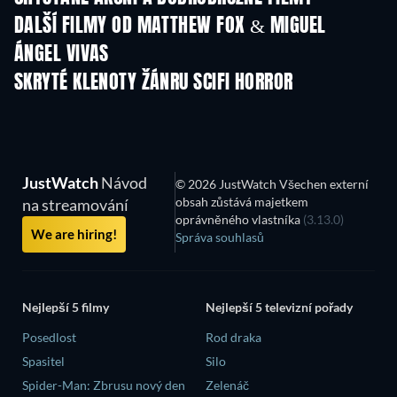
DALŠÍ FILMY OD MATTHEW FOX & MIGUEL
ÁNGEL VIVAS
SKRYTÉ KLENOTY ŽÁNRU SCIFI HORROR
JustWatch
Návod
© 2026 JustWatch Všechen externí
obsah zůstává majetkem
na streamování
oprávněného vlastníka
(3.13.0)
We are hiring!
Správa souhlasů
Nejlepší 5 filmy
Nejlepší 5 televizní pořady
Posedlost
Rod draka
Spasitel
Silo
Spider-Man: Zbrusu nový den
Zelenáč