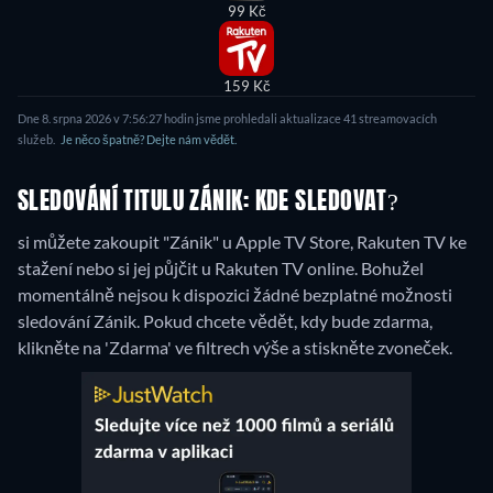
99 Kč
159 Kč
Dne 8. srpna 2026 v 7:56:27 hodin jsme prohledali aktualizace 41 streamovacích
služeb.
Je něco špatně? Dejte nám vědět.
SLEDOVÁNÍ TITULU ZÁNIK: KDE SLEDOVAT?
si můžete zakoupit "Zánik" u Apple TV Store, Rakuten TV ke
stažení nebo si jej půjčit u Rakuten TV online.
Bohužel
momentálně nejsou k dispozici žádné bezplatné možnosti
sledování Zánik. Pokud chcete vědět, kdy bude zdarma,
klikněte na 'Zdarma' ve filtrech výše a stiskněte zvoneček.