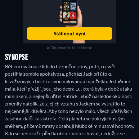
Odebrat tuto reklamu
SYNOPSE
Během evakuace lidí do bezpečné zóny, poté, co svět
postihla zombie apokalypsa, přichází Jack při útoku
krvežíznivých bestií o svou milovanou manželku. Jedněmi z
mála, kteří přežijí, jsou jeho dcera Lu, která byla v době ataku
miminkem, a nejlepší přítel Patrick, jehož následné okolnosti
změnily natolik, že z jejich vztahu s Jackem se vytratilo to
nejcennější, důvěra. Aby toho nebylo málo, všech přeživších
zasáhne další katastrofa. Celá planeta se pokryje hustým
sněhem, přičemž mrazy dosahují hluboké minusové hodnoty.
Kdo se nedokáže před krutou zimou schovat, nedožije se