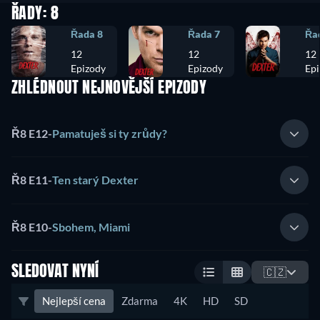
ŘADY: 8
Řada 8
Řada 7
Řa
12
12
12
Epizody
Epizody
Epi
ZHLÉDNOUT NEJNOVĚJŠÍ EPIZODY
Ř8 E12
-
Pamatuješ si ty zrůdy?
Ř8 E11
-
Ten starý Dexter
Ř8 E10
-
Sbohem, Miami
SLEDOVAT NYNÍ
🇨🇿
Nejlepší cena
Zdarma
4K
HD
SD