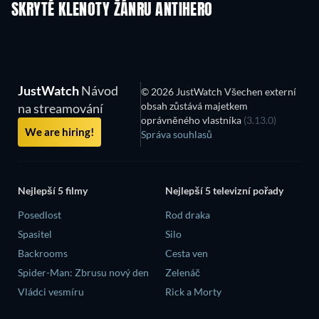
SKRYTÉ KLENOTY ŽÁNRU ANTIHERO
JustWatch
Návod
© 2026 JustWatch Všechen externí
obsah zůstává majetkem
na streamování
oprávněného vlastníka
(3.13.0)
We are hiring!
Správa souhlasů
Nejlepší 5 filmy
Nejlepší 5 televizní pořady
Posedlost
Rod draka
Spasitel
Silo
Backrooms
Cesta ven
Spider-Man: Zbrusu nový den
Zelenáč
Vládci vesmíru
Rick a Morty