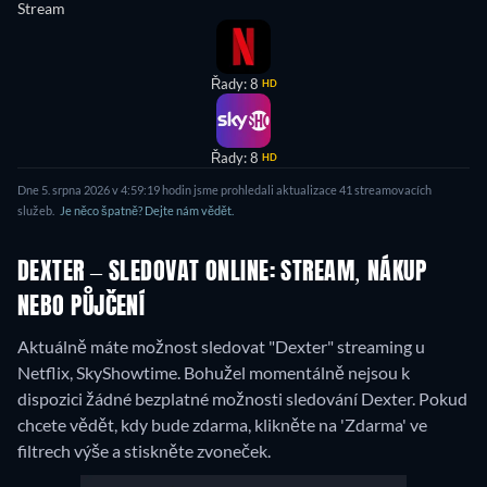
Stream
Řady: 8
HD
Řady: 8
HD
Dne 5. srpna 2026 v 4:59:19 hodin jsme prohledali aktualizace 41 streamovacích
služeb.
Je něco špatně? Dejte nám vědět.
DEXTER – SLEDOVAT ONLINE: STREAM, NÁKUP
NEBO PŮJČENÍ
Aktuálně máte možnost sledovat "Dexter" streaming u
Netflix, SkyShowtime.
Bohužel momentálně nejsou k
dispozici žádné bezplatné možnosti sledování Dexter. Pokud
chcete vědět, kdy bude zdarma, klikněte na 'Zdarma' ve
filtrech výše a stiskněte zvoneček.