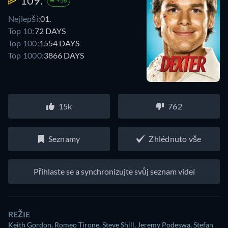
109.
+36
Nejlepší:
01.
Top 10:
72 DAYS
Top 100:
1554 DAYS
Top 1000:
3866 DAYS
15k
762
Seznamy
Zhlédnuto vše
Přihlaste se a synchronizujte svůj seznam videí
REŽIE
Keith Gordon
,
Romeo Tirone
,
Steve Shill
,
Jeremy Podeswa
,
Stefan