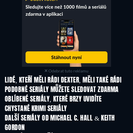
Odebrat tuto reklamu
LIDÉ, KTEŘÍ MĚLI RÁDI DEXTER, MĚLI TAKÉ RÁDI
TV
TV
PODOBNÉ SERIÁLY MŮŽETE SLEDOVAT ZDARMA
TV
TV
OBLÍBENÉ SERIÁLY, KTERÉ BRZY UVIDÍTE
TV
TV
CHYSTANÉ KRIMI SERIÁLY
Řada 6
Řada 2
Řa
DALŠÍ SERIÁLY OD MICHAEL C. HALL & KEITH
GORDON
TV
TV