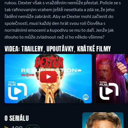
rukou. Dexter však s vražděním nemůže přestat. Policie se s
tak rafinovaným vrahem ještě nesetkala a zdá se, že jeho
řádění nemůže zabránit. Aby se Dexter mohl začlenit do
společnosti, musí každý den hrát svou roli člověka s
normálními emocemi a kupodivu se mu to daří. Jenže jak
dlouho to může zvládnout než si ho někdo všimne?
VIDEA: TRAILERY, UPOUTÁVKY, KRÁTKÉ FILMY
O SERIÁLU