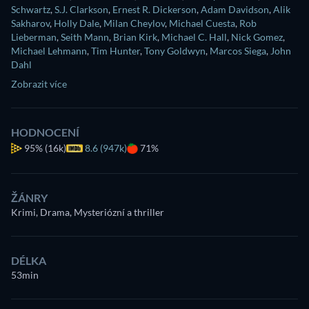
Schwartz
,
S.J. Clarkson
,
Ernest R. Dickerson
,
Adam Davidson
,
Alik
Sakharov
,
Holly Dale
,
Milan Cheylov
,
Michael Cuesta
,
Rob
Lieberman
,
Seith Mann
,
Brian Kirk
,
Michael C. Hall
,
Nick Gomez
,
Michael Lehmann
,
Tim Hunter
,
Tony Goldwyn
,
Marcos Siega
,
John
Dahl
Zobrazit více
HODNOCENÍ
95%
(16k)
8.6 (947k)
71%
ŽÁNRY
Krimi, Drama, Mysteriózní a thriller
DÉLKA
53min