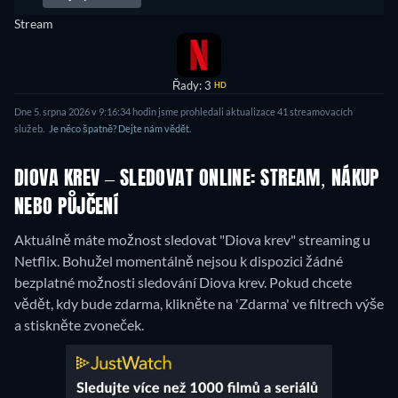
Stream
Řady: 3
HD
Dne 5. srpna 2026 v 9:16:34 hodin jsme prohledali aktualizace 41 streamovacích
služeb.
Je něco špatně? Dejte nám vědět.
DIOVA KREV – SLEDOVAT ONLINE: STREAM, NÁKUP
NEBO PŮJČENÍ
Aktuálně máte možnost sledovat "Diova krev" streaming u
Netflix.
Bohužel momentálně nejsou k dispozici žádné
bezplatné možnosti sledování Diova krev. Pokud chcete
vědět, kdy bude zdarma, klikněte na 'Zdarma' ve filtrech výše
a stiskněte zvoneček.