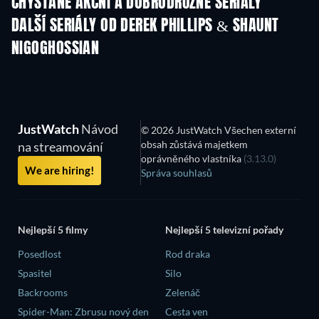
CHYSTANÉ AKČNÍ A DOBRODRUŽNÉ SERIÁLY
Řada 2
Řada 1
Řa
DALŠÍ SERIÁLY OD DEREK PHILLIPS & SHAUNT
NIGOGHOSSIAN
TV
TV
JustWatch
Návod
© 2026 JustWatch Všechen externí
obsah zůstává majetkem
na streamování
oprávněného vlastníka
(3.13.0)
We are hiring!
Správa souhlasů
Nejlepší 5 filmy
Nejlepší 5 televizní pořady
Posedlost
Rod draka
Spasitel
Silo
Backrooms
Zelenáč
Spider-Man: Zbrusu nový den
Cesta ven