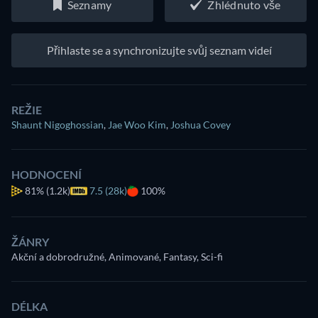
Seznamy
Zhlédnuto vše
Přihlaste se a synchronizujte svůj seznam videí
REŽIE
Shaunt Nigoghossian
,
Jae Woo Kim
,
Joshua Covey
HODNOCENÍ
81%
(1.2k)
7.5 (28k)
100%
ŽÁNRY
Akční a dobrodružné, Animované, Fantasy, Sci-fi
DÉLKA