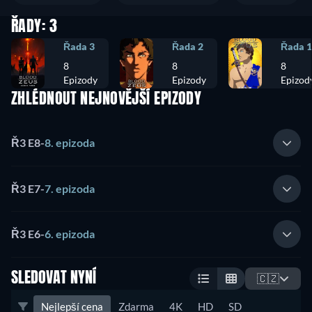
ŘADY: 3
Řada 3
Řada 2
Řada 1
8
8
8
Epizody
Epizody
Epizod
ZHLÉDNOUT NEJNOVĚJŠÍ EPIZODY
Ř3 E8
-
8. epizoda
Ř3 E7
-
7. epizoda
Ř3 E6
-
6. epizoda
SLEDOVAT NYNÍ
🇨🇿
Nejlepší cena
Zdarma
4K
HD
SD