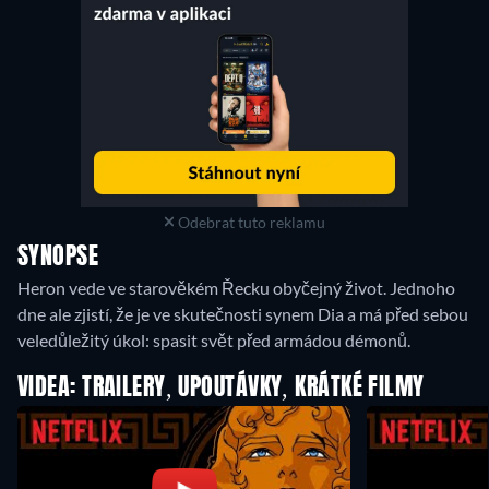
Odebrat tuto reklamu
SYNOPSE
Heron vede ve starověkém Řecku obyčejný život. Jednoho
dne ale zjistí, že je ve skutečnosti synem Dia a má před sebou
veledůležitý úkol: spasit svět před armádou démonů.
VIDEA: TRAILERY, UPOUTÁVKY, KRÁTKÉ FILMY