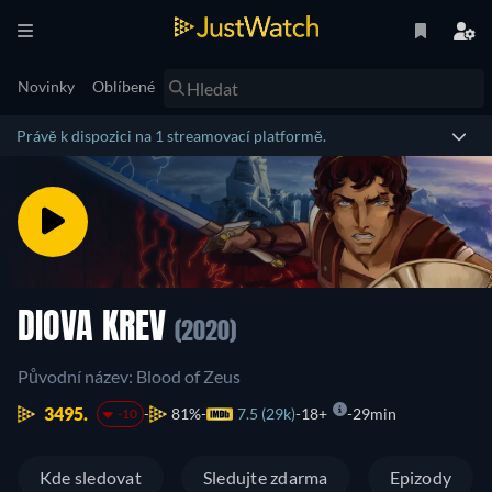
Novinky
Oblíbené
Právě k dispozici na 1 streamovací platformě.
DIOVA KREV
(2020)
Původní název: Blood of Zeus
3495.
81%
7.5 (29k)
18+
29min
-10
Kde sledovat
Sledujte zdarma
Epizody