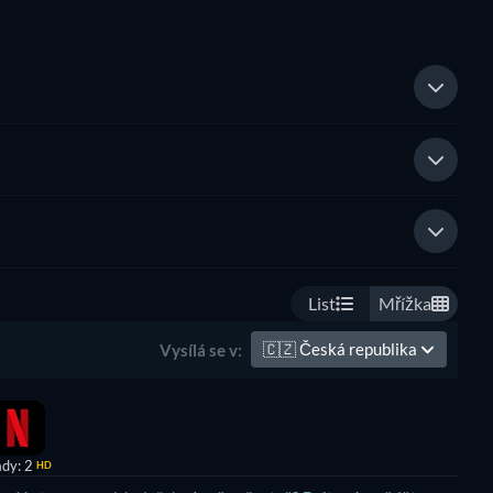
List
Mřížka
🇨🇿
Česká republika
Vysílá se v:
dy: 2
HD