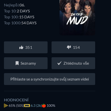
Nejlepší:
06.
Top 10:
2 DAYS
Top 100:
15 DAYS
Top 1000:
54 DAYS
351
154
Seznamy
Zhlédnuto vše
Přihlaste se a synchronizujte svůj seznam videí
HODNOCENÍ
65%
(505)
6.3 (2k)
100%