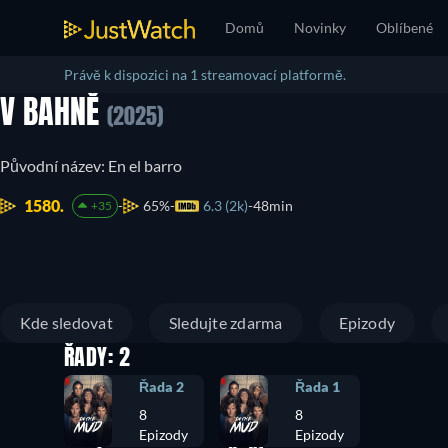
Domů
Novinky
Oblíbené
Právě k dispozici na 1 streamovací platformě.
V BAHNĚ
(2025)
Původní název: En el barro
1580.
65%
6.3 (2k)
48min
+35
Kde sledovat
Sledujte zdarma
Epizody
ŘADY: 2
Řada 2
Řada 1
8
8
Epizody
Epizody