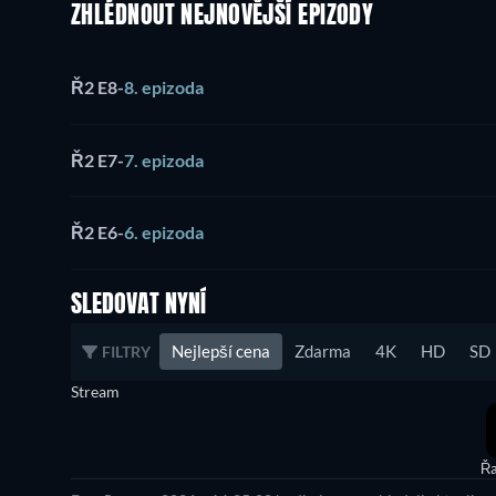
ZHLÉDNOUT NEJNOVĚJŠÍ EPIZODY
Ř2 E8
-
8. epizoda
Ř2 E7
-
7. epizoda
Ř2 E6
-
6. epizoda
SLEDOVAT NYNÍ
Nejlepší cena
Zdarma
4K
HD
SD
FILTRY
Stream
Řa