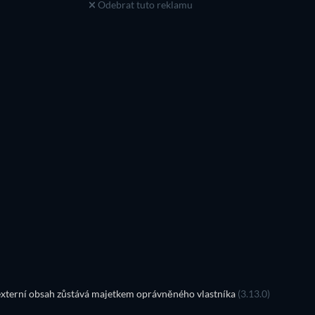
Odebrat tuto reklamu
TV
TV
TV
TV
TV
TV
Řada 4
Řada 2
TV
TV
xterní obsah zůstává majetkem oprávněného vlastníka
(3.13.0)