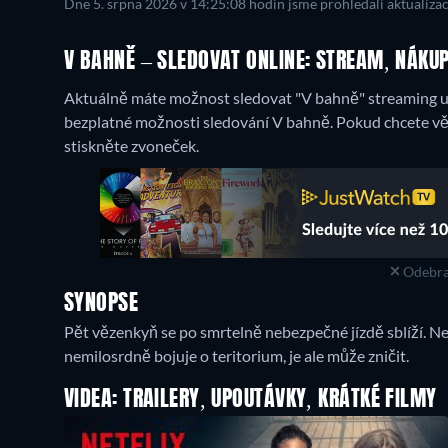
Dne 5. srpna 2026 v 14:25:08 hodin jsme prohledali aktualiza
V BAHNĚ – SLEDOVAT ONLINE: STREAM, NÁKUP
Aktuálně máte možnost sledovat "V bahně" streaming u
bezplatné možnosti sledování V bahně. Pokud chcete vědě
stiskněte zvoneček.
Odebra
SYNOPSE
Pět vězenkyň se po smrtelně nebezpečné jízdě sblíží. 
nemilosrdně bojuje o teritorium, je ale může zničit.
VIDEA: TRAILERY, UPOUTÁVKY, KRÁTKÉ FILMY