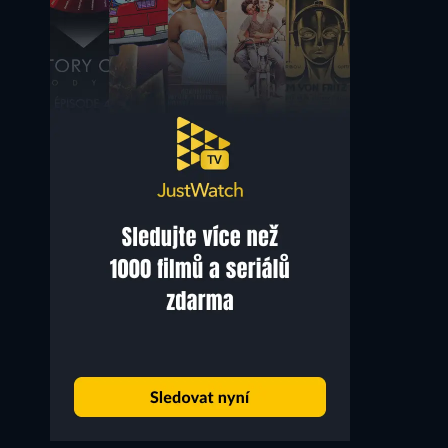
Carolina Ramírez
Gerardo Romano
Yael Rubial
Sergio Antín