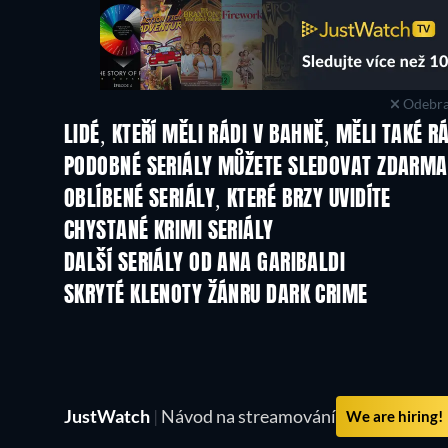
Odebra
LIDÉ, KTEŘÍ MĚLI RÁDI V BAHNĚ, MĚLI TAKÉ R
TV
TV
PODOBNÉ SERIÁLY MŮŽETE SLEDOVAT ZDARMA
TV
TV
OBLÍBENÉ SERIÁLY, KTERÉ BRZY UVIDÍTE
TV
TV
CHYSTANÉ KRIMI SERIÁLY
Řada 6
Řada 2
DALŠÍ SERIÁLY OD ANA GARIBALDI
TV
TV
SKRYTÉ KLENOTY ŽÁNRU DARK CRIME
JustWatch
|
Návod na streamování
We are hiring!