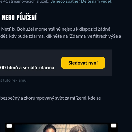
ce 41 streamovacích služeb.
Je něco špatně? Dejte nám vědět.
 NEBO PŮJČENÍ
 Netflix.
Bohužel momentálně nejsou k dispozici žádné
t, kdy bude zdarma, klikněte na 'Zdarma' ve filtrech výše a
t tuto reklamu
Nebezpečný a zkorumpovaný svět za mřížemi, kde se