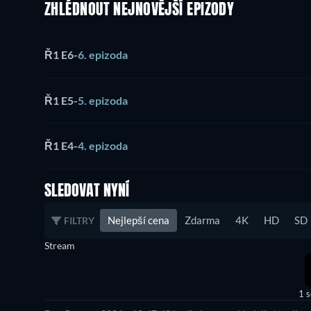
ZHLÉDNOUT NEJNOVĚJŠÍ EPIZODY
Ř1 E6
-
6. epizoda
Ř1 E5
-
5. epizoda
Ř1 E4
-
4. epizoda
SLEDOVAT NYNÍ
Nejlepší cena
Zdarma
4K
HD
SD
FILTRY
Stream
1 