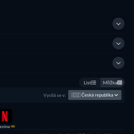
List
Mřížka
🇨🇿
Česká republika
Vysílá se v:
sezóna
HD