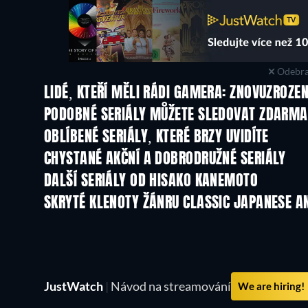
Odebra
LIDÉ, KTEŘÍ MĚLI RÁDI GAMERA: ZNOVUZROZEN
TV
TV
PODOBNÉ SERIÁLY MŮŽETE SLEDOVAT ZDARMA
TV
TV
OBLÍBENÉ SERIÁLY, KTERÉ BRZY UVIDÍTE
TV
TV
CHYSTANÉ AKČNÍ A DOBRODRUŽNÉ SERIÁLY
Řada 2
Řada 1
DALŠÍ SERIÁLY OD HISAKO KANEMOTO
TV
TV
SKRYTÉ KLENOTY ŽÁNRU CLASSIC JAPANESE A
JustWatch
|
Návod na streamování
We are hiring!