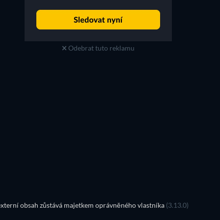
Odebrat tuto reklamu
TV
TV
TV
TV
TV
TV
Řada 5
Řada 2
TV
TV
TV
TV
xterní obsah zůstává majetkem oprávněného vlastníka
(3.13.0)