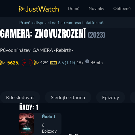
Domů
Novinky
Oblíbené
Právě k dispozici na 1 streamovací platformě.
GAMERA: ZNOVUZROZENÍ
(2023)
Původní název: GAMERA -Rebirth-
5625.
42%
6.6 (1.1k)
15+
45min
-1
Kde sledovat
Sledujte zdarma
Epizody
ŘADY: 1
Řada 1
6
Epizody