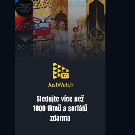
Mamoru Miyano
Saori Hayami
Tazaki (voice)
Emiko (voice)