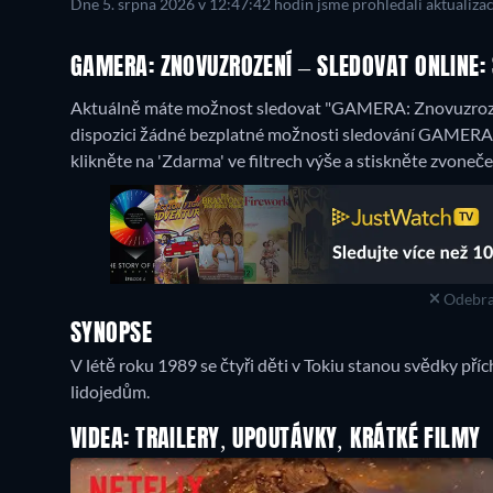
Dne 5. srpna 2026 v 12:47:42 hodin jsme prohledali aktualiza
GAMERA: ZNOVUZROZENÍ – SLEDOVAT ONLINE:
Aktuálně máte možnost sledovat "GAMERA: Znovuzrozen
dispozici žádné bezplatné možnosti sledování GAMERA:
klikněte na 'Zdarma' ve filtrech výše a stiskněte zvoneče
Odebra
SYNOPSE
V létě roku 1989 se čtyři děti v Tokiu stanou svědky pří
lidojedům.
VIDEA: TRAILERY, UPOUTÁVKY, KRÁTKÉ FILMY