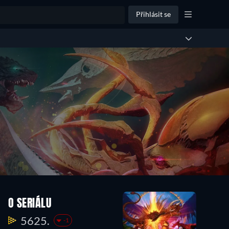
Přihlásit se
O SERIÁLU
5625.
-1