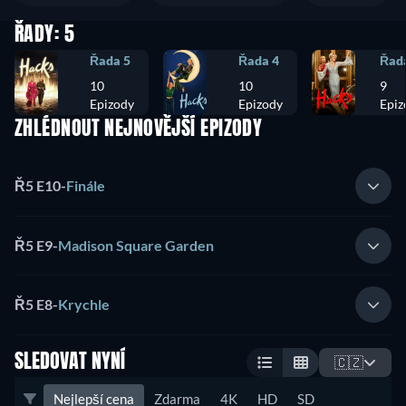
ŘADY: 5
Řada 5
Řada 4
Řad
10
10
9
Epizody
Epizody
Epiz
ZHLÉDNOUT NEJNOVĚJŠÍ EPIZODY
Ř5 E10
-
Finále
Ř5 E9
-
Madison Square Garden
Ř5 E8
-
Krychle
SLEDOVAT NYNÍ
🇨🇿
Nejlepší cena
Zdarma
4K
HD
SD