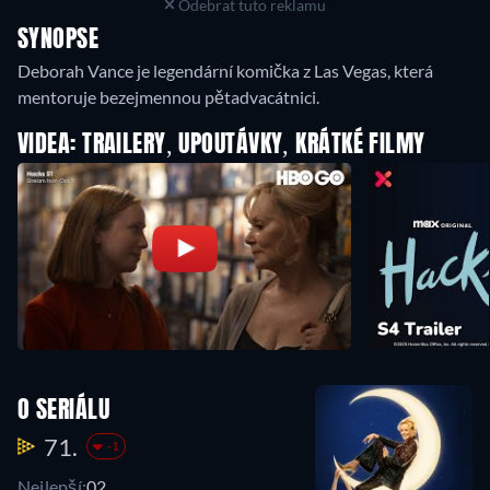
Odebrat tuto reklamu
SYNOPSE
Deborah Vance je legendární komička z Las Vegas, která
mentoruje bezejmennou pětadvacátnici.
VIDEA: TRAILERY, UPOUTÁVKY, KRÁTKÉ FILMY
O SERIÁLU
71.
-1
Nejlepší:
02.