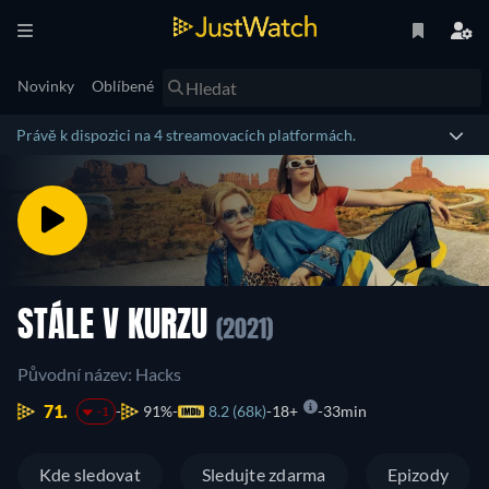
Novinky
Oblíbené
Právě k dispozici na 4 streamovacích platformách.
STÁLE V KURZU
(2021)
Původní název: Hacks
71.
91%
8.2 (68k)
18+
33min
-1
Kde sledovat
Sledujte zdarma
Epizody