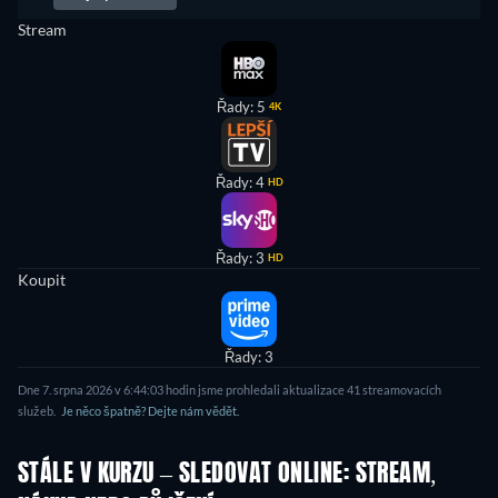
Stream
Řady: 5
4K
Řady: 4
HD
Řady: 3
HD
Koupit
Řady: 3
Dne 7. srpna 2026 v 6:44:03 hodin jsme prohledali aktualizace 41 streamovacích
služeb.
Je něco špatně? Dejte nám vědět.
STÁLE V KURZU – SLEDOVAT ONLINE: STREAM,