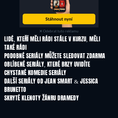
Odebrat tuto reklamu
LIDÉ, KTEŘÍ MĚLI RÁDI STÁLE V KURZU, MĚLI
TAKÉ RÁDI
TV
TV
PODOBNÉ SERIÁLY MŮŽETE SLEDOVAT ZDARMA
TV
TV
OBLÍBENÉ SERIÁLY, KTERÉ BRZY UVIDÍTE
TV
TV
CHYSTANÉ KOMEDIE SERIÁLY
Řada 6
Řada 2
Řa
DALŠÍ SERIÁLY OD JEAN SMART & JESSICA
BRUNETTO
TV
TV
SKRYTÉ KLENOTY ŽÁNRU DRAMEDY
TV