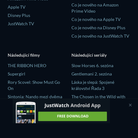
Co je nového na Amazon
Apple TV
Prime Video
Disney Plus
Co je nového na Apple TV
JustWatch TV
Co je nového na Disney Plus
Co je nového na JustWatch TV
Následující filmy
Následující seriály
THE RIBBON HERO
Slow Horses 6. sezóna
Supergirl
Gentlemani 2. sezóna
Rory Scovel: Show Must Go
Láska je slepá: Spojené
On
království Řada 3
Sintonia: Nando mezi dvěma
The Chosen in the Wild with
světy
Bear Grylls 1. sezóna
The Crystal Planet
大空港～GATE24～ Řada 1