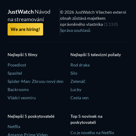
JustWatch
Návod
© 2026 JustWatch Všechen externí
obsah zůstává majetkem
na streamování
oprávněného vlastníka
(3.13.0)
We are hiring!
Správa souhlasů
Nejlepší 5 filmy
Nejlepší 5 televizní pořady
Posedlost
Rod draka
Spasitel
Silo
Spider-Man: Zbrusu nový den
Zelenáč
Backrooms
Lucky
Vládci vesmíru
Cesta ven
Nejlepší 5 poskytovatelé
Top 5 novinek na
poskytovateli
Netflix
Co je nového na Netflix
Amazon Prime Video