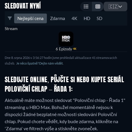
SLEDOVAT NYNÍ
🇨🇿
Nejlepší cena
Zdarma
4K
HD
SD
Stream
6 Epizody
4K
Dne 8. srpna 2026 v 3:56:27 hodin jsme prohledali aktualizace 41 streamovacích
služeb.
Je něco špatně? Dejte nám vědět.
SLEDUJTE ONLINE, PŮJČTE SI NEBO KUPTE SERIÁL
POLOVIČNÍ CHLAP – ŘADA 1:
Aktuálně máte možnost sledovat "Poloviční chlap - Řada 1"
streaming u HBO Max.
Bohužel momentálně nejsou k
dispozici žádné bezplatné možnosti sledování Poloviční
chlap. Pokud chcete vědět, kdy bude zdarma, klikněte na
'Zdarma' ve filtrech výše a stiskněte zvoneček.