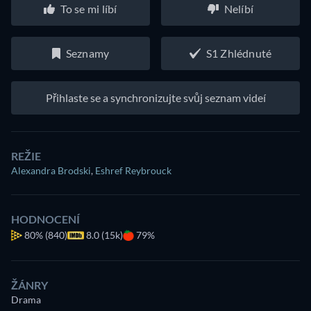
To se mi líbí
Nelíbí
Seznamy
S1 Zhlédnuté
Přihlaste se a synchronizujte svůj seznam videí
REŽIE
Alexandra Brodski
,
Eshref Reybrouck
HODNOCENÍ
80%
(840)
8.0 (15k)
79%
ŽÁNRY
Drama