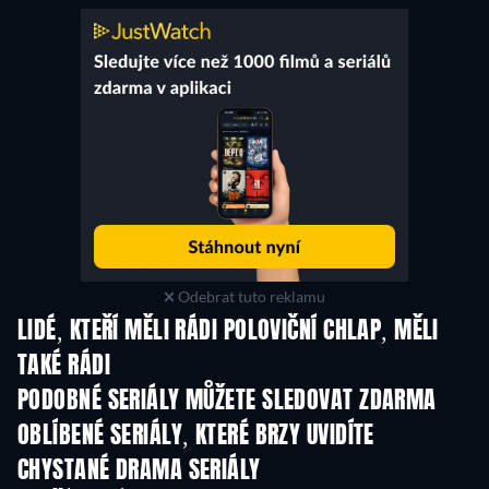
Odebrat tuto reklamu
LIDÉ, KTEŘÍ MĚLI RÁDI POLOVIČNÍ CHLAP, MĚLI
TAKÉ RÁDI
TV
TV
PODOBNÉ SERIÁLY MŮŽETE SLEDOVAT ZDARMA
TV
TV
OBLÍBENÉ SERIÁLY, KTERÉ BRZY UVIDÍTE
TV
TV
CHYSTANÉ DRAMA SERIÁLY
Řada 6
Řada 2
Řa