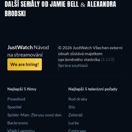
DALŠÍ SERIÁLY OD JAMIE BELL & ALEXANDRA
BRODSKI
TV
TV
JustWatch
Návod
© 2026 JustWatch Všechen externí
obsah zůstává majetkem
na streamování
oprávněného vlastníka
(3.13.0)
We are hiring!
Správa souhlasů
Nejlepší 5 filmy
Nejlepší 5 televizní pořady
Posedlost
Rod draka
Spasitel
Silo
Spider-Man: Zbrusu nový den
Zelenáč
Backrooms
Lucky
Vládci vesmíru
Cesta ven