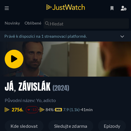
Novinky
Oblíbené
Právě k dispozici na 1 streamovací platformě.
JÁ, ZÁVISLÁK
(2024)
Původní název: Yo, adicto
2756.
84%
7.9 (1.1k)
41min
-13
Kde sledovat
Sledujte zdarma
Epizody