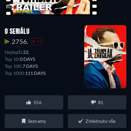
O SERIÁLU
2756.
-13
Nejlepší:
22.
Top 10:
0 DAYS
Top 100:
7 DAYS
Top 1000:
111 DAYS
556
81
Seznamy
Zhlédnuto vše