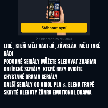
Odebrat tuto reklamu
LIDÉ, KTEŘÍ MĚLI RÁDI JÁ, ZÁVISLÁK, MĚLI TAKÉ
RÁDI
TV
TV
PODOBNÉ SERIÁLY MŮŽETE SLEDOVAT ZDARMA
TV
TV
OBLÍBENÉ SERIÁLY, KTERÉ BRZY UVIDÍTE
TV
TV
CHYSTANÉ DRAMA SERIÁLY
Řada 6
Řada 2
Řa
DALŠÍ SERIÁLY OD ORIOL PLA & ELENA TRAPÉ
TV
TV
SKRYTÉ KLENOTY ŽÁNRU EMOTIONAL DRAMA