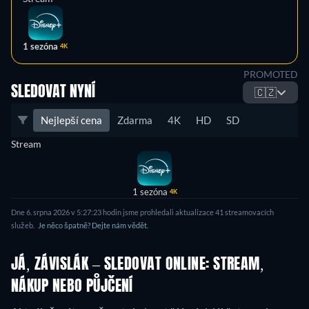
1 sezóna
4K
PROMOTED
SLEDOVAT NYNÍ
🇨🇿
Nejlepší cena
Zdarma
4K
HD
SD
Stream
1 sezóna
4K
Dne 6. srpna 2026 v 5:27:23 hodin jsme prohledali aktualizace 41 streamovacích
služeb.
Je něco špatně? Dejte nám vědět.
JÁ, ZÁVISLÁK – SLEDOVAT ONLINE: STREAM,
NÁKUP NEBO PŮJČENÍ