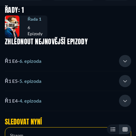
ŘADY: 1
Řada 1
6
Epizody
ZHLÉDNOUT NEJNOVĚJŠÍ EPIZODY
Ř1 E6
-
6. epizoda
Ř1 E5
-
5. epizoda
Ř1 E4
-
4. epizoda
SLEDOVAT NYNÍ
Stream