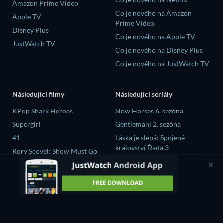
Amazon Prime Video
Co je nového na Amazon
Apple TV
Prime Video
Disney Plus
Co je nového na Apple TV
JustWatch TV
Co je nového na Disney Plus
Co je nového na JustWatch TV
Následující filmy
Následující seriály
KPop Shark Heroes
Slow Horses 6. sezóna
Supergirl
Gentlemani 2. sezóna
41
Láska je slepá: Spojené
království Řada 3
Rory Scovel: Show Must Go
On
Mourinho 1. sezóna
Julian
GTO (2026) 1. sezóna