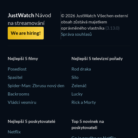
JustWatch
Návod
© 2026 JustWatch Všechen externí
obsah zůstává majetkem
na streamování
oprávněného vlastníka
(3.13.0)
We are hiring!
Správa souhlasů
Nejlepší 5 filmy
Nejlepší 5 televizní pořady
Posedlost
Rod draka
Spasitel
Silo
Spider-Man: Zbrusu nový den
Zelenáč
Backrooms
Lucky
Vládci vesmíru
Rick a Morty
Nejlepší 5 poskytovatelé
Top 5 novinek na
poskytovateli
Netflix
Co je nového na Netflix