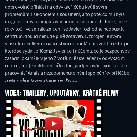
dobrovolně přihlásí na odvykací léčbu kvůli svým
problémům s alkoholem a kokainem, a to poté, co mu byla
diagnostikována impulzivní porucha osobnosti. Poté, co se
roky točil ve spirále zničení, se Javier rozhodne neopustit
centrum, dokud nebude plně zotaven. Ozbrojen je svým
vlastním deníkem a naprostým odhodláním zvrátit cestu, po
které se vydal, přičemž Javier čelí něčemu, co je bezpochyby
zásadní okamžik v jeho životě. Měsíce léčení v odvykacím
centru, kde je obklopen přírodou, podporován svou sociální
pracovnicí Anais a nezapomenutelnými společníky při léčbě,
zcela změní Javieru Ginerovi život.
VIDEA: TRAILERY, UPOUTÁVKY, KRÁTKÉ FILMY