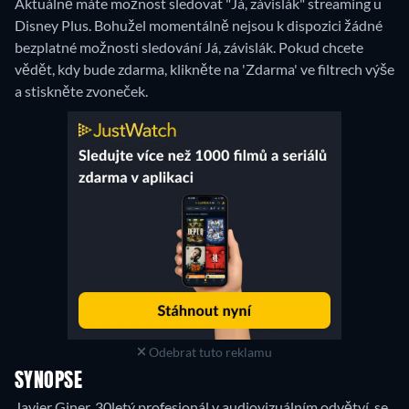
Aktuálně máte možnost sledovat "Já, závislák" streaming u
Disney Plus.
Bohužel momentálně nejsou k dispozici žádné
bezplatné možnosti sledování Já, závislák. Pokud chcete
vědět, kdy bude zdarma, klikněte na 'Zdarma' ve filtrech výše
a stiskněte zvoneček.
Odebrat tuto reklamu
SYNOPSE
Javier Giner, 30letý profesionál v audiovizuálním odvětví, se