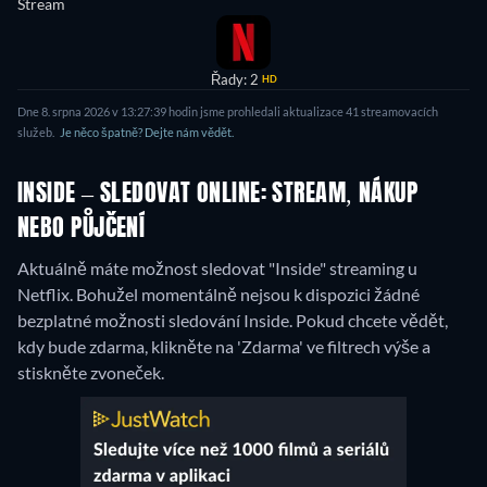
Stream
Řady: 2
HD
Dne 8. srpna 2026 v 13:27:39 hodin jsme prohledali aktualizace 41 streamovacích
služeb.
Je něco špatně? Dejte nám vědět.
INSIDE – SLEDOVAT ONLINE: STREAM, NÁKUP
NEBO PŮJČENÍ
Aktuálně máte možnost sledovat "Inside" streaming u
Netflix.
Bohužel momentálně nejsou k dispozici žádné
bezplatné možnosti sledování Inside. Pokud chcete vědět,
kdy bude zdarma, klikněte na 'Zdarma' ve filtrech výše a
stiskněte zvoneček.