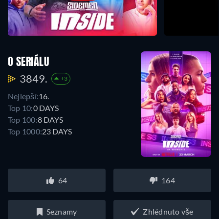
O SERIÁLU
3849.
+3
Nejlepší:
16.
Top 10:
0 DAYS
Top 100:
8 DAYS
Top 1000:
23 DAYS
64
164
Seznamy
Zhlédnuto vše