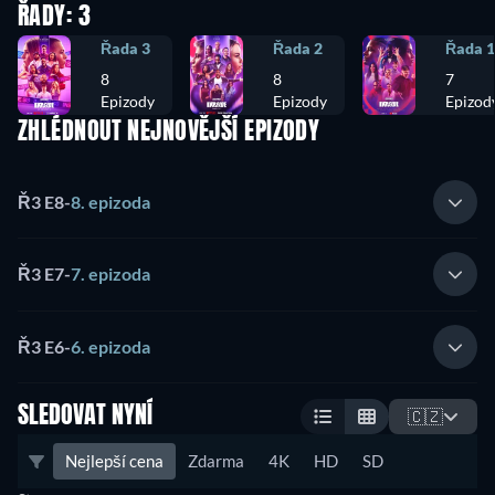
ŘADY: 3
Řada 3
Řada 2
Řada 1
8
8
7
Epizody
Epizody
Epizod
ZHLÉDNOUT NEJNOVĚJŠÍ EPIZODY
Ř3 E8
-
8. epizoda
Ř3 E7
-
7. epizoda
Ř3 E6
-
6. epizoda
SLEDOVAT NYNÍ
🇨🇿
Nejlepší cena
Zdarma
4K
HD
SD