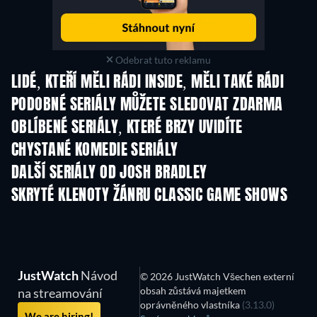
Odebrat tuto reklamu
LIDÉ, KTEŘÍ MĚLI RÁDI INSIDE, MĚLI TAKÉ RÁDI
TV
TV
PODOBNÉ SERIÁLY MŮŽETE SLEDOVAT ZDARMA
TV
TV
OBLÍBENÉ SERIÁLY, KTERÉ BRZY UVIDÍTE
TV
TV
CHYSTANÉ KOMEDIE SERIÁLY
Řada 6
Řada 2
Řa
DALŠÍ SERIÁLY OD JOSH BRADLEY
TV
TV
SKRYTÉ KLENOTY ŽÁNRU CLASSIC GAME SHOWS
TV
TV
JustWatch
Návod
© 2026 JustWatch Všechen externí
obsah zůstává majetkem
na streamování
oprávněného vlastníka
(3.13.0)
We are hiring!