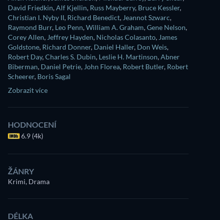
David Friedkin
,
Alf Kjellin
,
Russ Mayberry
,
Bruce Kessler
,
Christian I. Nyby II
,
Richard Benedict
,
Jeannot Szwarc
,
Raymond Burr
,
Leo Penn
,
William A. Graham
,
Gene Nelson
,
Corey Allen
,
Jeffrey Hayden
,
Nicholas Colasanto
,
James
Goldstone
,
Richard Donner
,
Daniel Haller
,
Don Weis
,
Robert Day
,
Charles S. Dubin
,
Leslie H. Martinson
,
Abner
Biberman
,
Daniel Petrie
,
John Florea
,
Robert Butler
,
Robert
Scheerer
,
Boris Sagal
Zobrazit více
HODNOCENÍ
6.9 (4k)
ŽÁNRY
Krimi, Drama
DÉLKA