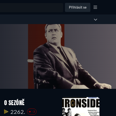
Přihlásit se
O SEZÓNĚ
2262.
-3