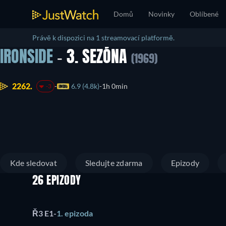
Domů
Novinky
Oblíbené
Právě k dispozici na 1 streamovací platformě.
IRONSIDE
- 3. SEZÓNA
(1969)
2262.
6.9 (4.8k)
1h 0min
-3
Kde sledovat
Sledujte zdarma
Epizody
26 EPIZODY
Ř3 E1
-
1. epizoda