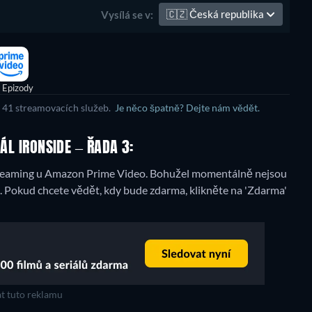
🇨🇿
Česká republika
Vysílá se v:
 Epizody
e 41 streamovacích služeb.
Je něco špatně? Dejte nám vědět.
ÁL IRONSIDE – ŘADA 3:
treaming u Amazon Prime Video.
Bohužel momentálně nejsou
e. Pokud chcete vědět, kdy bude zdarma, klikněte na 'Zdarma'
t tuto reklamu