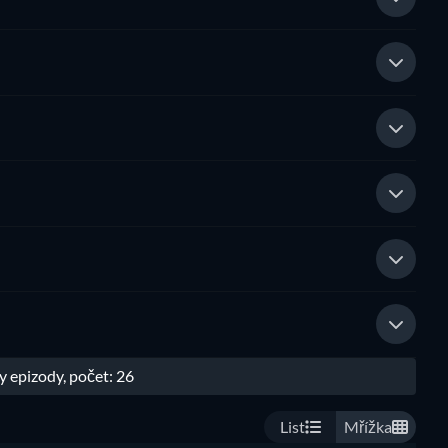
Ukázat všechny epizody, počet: 26
List
Mřížka