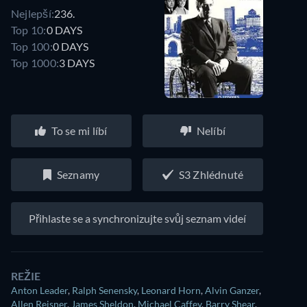
Nejlepší:
236.
Top 10:
0 DAYS
Top 100:
0 DAYS
Top 1000:
3 DAYS
To se mi líbí
Nelíbí
Seznamy
S3 Zhlédnuté
Přihlaste se a synchronizujte svůj seznam videí
REŽIE
Anton Leader
,
Ralph Senensky
,
Leonard Horn
,
Alvin Ganzer
,
Allen Reisner
,
James Sheldon
,
Michael Caffey
,
Barry Shear
,