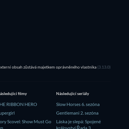
TV
TV
Řada 1
Řada 2
TV
TV
xterní obsah zůstává majetkem oprávněného vlastníka
(3.13.0)
ásledující filmy
Následující seriály
HE RIBBON HERO
Slow Horses 6. sezóna
upergirl
Gentlemani 2. sezóna
ory Scovel: Show Must Go
Láska je slepá: Spojené
On
království Řada 3