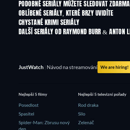
PODOBNÉ SERIÁLY MŮŽETE SLEDOVAT ZDARMA
TV
OBLÍBENÉ SERIÁLY, KTERÉ BRZY UVIDÍTE
TV
TV
CHYSTANÉ KRIMI SERIÁLY
Řada 6
Řada 2
DALŠÍ SERIÁLY OD RAYMOND BURR & ANTON 
TV
TV
JustWatch
|
Návod na streamování
We are hiring!
Nejlepší 5 filmy
Nejlepší 5 televizní pořady
Posedlost
Rod draka
Spasitel
Silo
Spider-Man: Zbrusu nový
Zelenáč
den