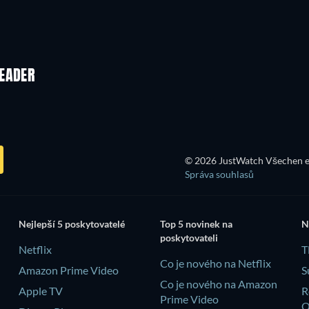
TV
TV
TV
Řada 1
Řada 4
LEADER
TV
TV
© 2026 JustWatch Všechen e
Správa souhlasů
Nejlepší 5 poskytovatelé
Top 5 novinek na
N
poskytovateli
Netflix
T
Co je nového na Netflix
Amazon Prime Video
S
Co je nového na Amazon
Apple TV
R
Prime Video