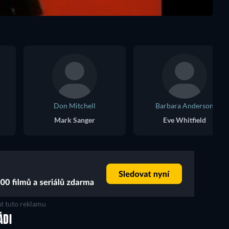
Don Mitchell
Barbara Anderson
Mark Sanger
Eve Whitfield
t tuto reklamu
ÁDI
TV