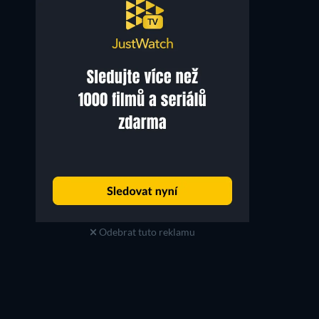
Nolan North
Nolan North
Ugly Dave (voice)
Vladimir (voice)
Odebrat tuto reklamu