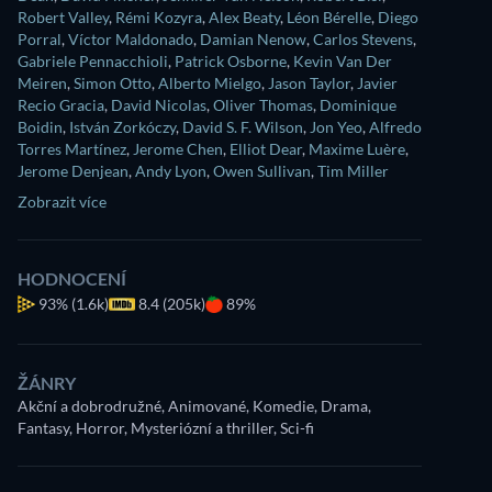
Robert Valley
,
Rémi Kozyra
,
Alex Beaty
,
Léon Bérelle
,
Diego
Porral
,
Víctor Maldonado
,
Damian Nenow
,
Carlos Stevens
,
Gabriele Pennacchioli
,
Patrick Osborne
,
Kevin Van Der
Meiren
,
Simon Otto
,
Alberto Mielgo
,
Jason Taylor
,
Javier
Recio Gracia
,
David Nicolas
,
Oliver Thomas
,
Dominique
Boidin
,
István Zorkóczy
,
David S. F. Wilson
,
Jon Yeo
,
Alfredo
Torres Martínez
,
Jerome Chen
,
Elliot Dear
,
Maxime Luère
,
Jerome Denjean
,
Andy Lyon
,
Owen Sullivan
,
Tim Miller
Zobrazit více
HODNOCENÍ
93%
(1.6k)
8.4 (205k)
89%
ŽÁNRY
Akční a dobrodružné, Animované, Komedie, Drama,
Fantasy, Horror, Mysteriózní a thriller, Sci-fi