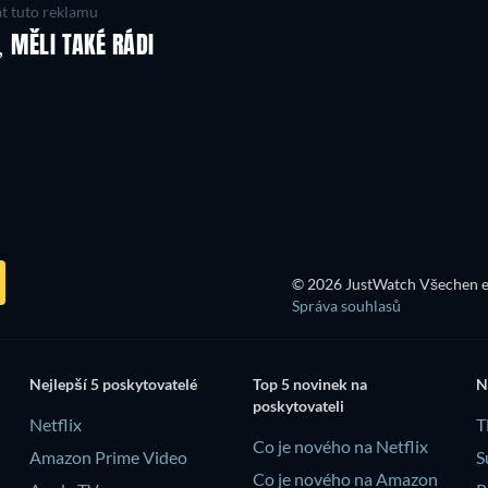
t tuto reklamu
, MĚLI TAKÉ RÁDI
TV
TV
TV
TV
TV
Řada 4
Řada 3
© 2026 JustWatch Všechen e
Správa souhlasů
Nejlepší 5 poskytovatelé
Top 5 novinek na
N
poskytovateli
Netflix
T
Co je nového na Netflix
Amazon Prime Video
S
Co je nového na Amazon