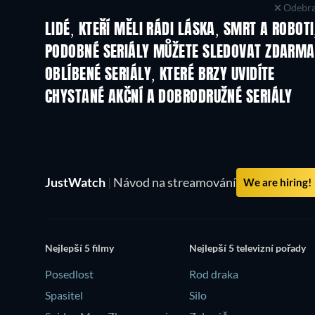
Odebra
LIDÉ, KTEŘÍ MĚLI RÁDI LÁSKA, SMRT A ROBOTI
TV
TV
PODOBNÉ SERIÁLY MŮŽETE SLEDOVAT ZDARMA
OBLÍBENÉ SERIÁLY, KTERÉ BRZY UVIDÍTE
TV
TV
CHYSTANÉ AKČNÍ A DOBRODRUŽNÉ SERIÁLY
Řada 2
Řada 1
JustWatch
|
Návod na streamování
We are hiring!
Nejlepší 5 filmy
Nejlepší 5 televizní pořady
Posedlost
Rod draka
Spasitel
Silo