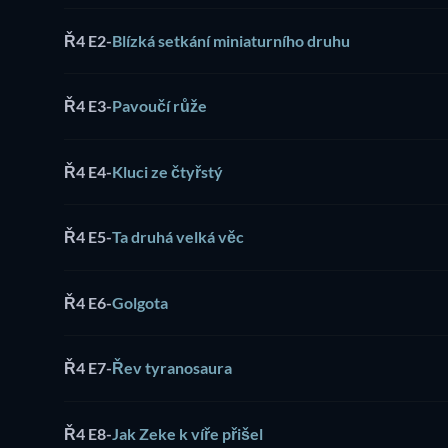
Ř4 E2
-
Blízká setkání miniaturního druhu
Ř4 E3
-
Pavoučí růže
Ř4 E4
-
Kluci ze čtyřstý
Ř4 E5
-
Ta druhá velká věc
Ř4 E6
-
Golgota
Ř4 E7
-
Řev tyranosaura
Ř4 E8
-
Jak Zeke k víře přišel