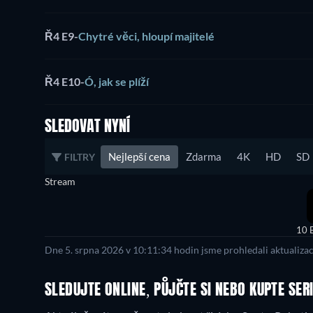
Ř4 E9
-
Chytré věci, hloupí majitelé
Ř4 E10
-
Ó, jak se plíží
SLEDOVAT NYNÍ
Nejlepší cena
Zdarma
4K
HD
SD
FILTRY
Stream
10 
Dne 5. srpna 2026 v 10:11:34 hodin jsme prohledali aktualiza
SLEDUJTE ONLINE, PŮJČTE SI NEBO KUPTE SER