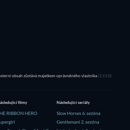
TV
TV
TV
TV
TV
Řada 5
Řada 2
xterní obsah zůstává majetkem oprávněného vlastníka
(3.13.0)
ásledující filmy
Následující seriály
HE RIBBON HERO
Slow Horses 6. sezóna
upergirl
Gentlemani 2. sezóna