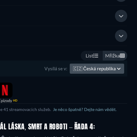
List
Mřížka
🇨🇿
Česká republika
Vysílá se v:
Epizody
HD
ce 41 streamovacích služeb.
Je něco špatně? Dejte nám vědět.
IÁL LÁSKA, SMRT A ROBOTI – ŘADA 4: