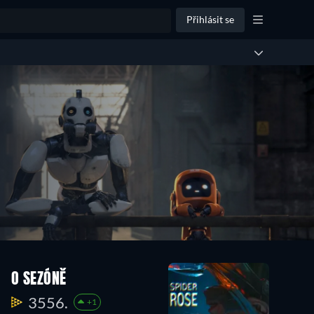
Přihlásit se
O SEZÓNĚ
3556.
+1