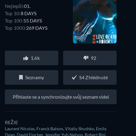
Nejlepší:
01.
Top 10:
8 DAYS
Top 100:
55 DAYS
Top 1000:
269 DAYS
1.6k
92
Seznamy
S4 Zhlédnuté
Přihlaste se a synchronizujte svůj seznam videí
REŽIE
Laurent Nicolas
,
Franck Balson
,
Vitaliy Shushko
,
Emily
Dean
,
David Fincher
,
Jennifer Yuh Nelson
,
Robert Bisi
,