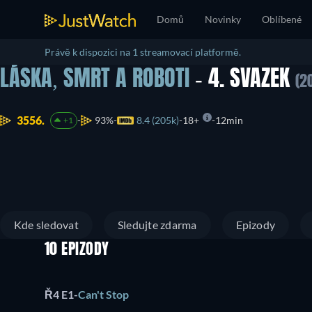
Domů
Novinky
Oblíbené
Právě k dispozici na 1 streamovací platformě.
LÁSKA, SMRT A ROBOTI
- 4. SVAZEK
(2
3556.
93%
8.4 (205k)
18+
12min
+1
Kde sledovat
Sledujte zdarma
Epizody
10 EPIZODY
Ř4 E1
-
Can't Stop