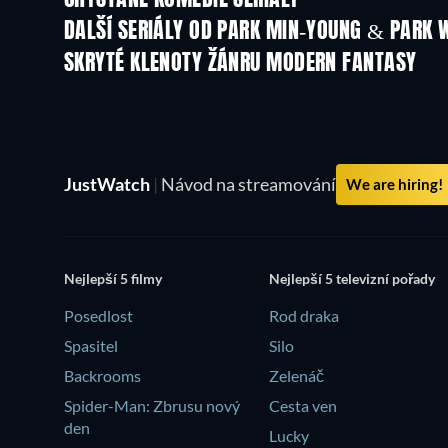
CHYSTANÉ KOMEDIE SERIÁLY
DALŠÍ SERIÁLY OD PARK MIN-YOUNG & PARK
TV
TV
SKRYTÉ KLENOTY ŽÁNRU MODERN FANTASY
JustWatch
|
Návod na streamování
We are hiring!
Nejlepší 5 filmy
Nejlepší 5 televizní pořady
Posedlost
Rod draka
Spasitel
Silo
Backrooms
Zelenáč
Spider-Man: Zbrusu nový
Cesta ven
den
Lucky