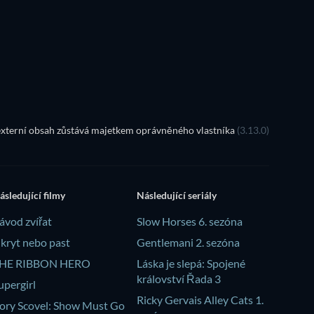
TV
TV
xterní obsah zůstává majetkem oprávněného vlastníka
(3.13.0)
ásledující filmy
Následující seriály
ávod zvířat
Slow Horses 6. sezóna
kryt nebo past
Gentlemani 2. sezóna
HE RIBBON HERO
Láska je slepá: Spojené
království Řada 3
upergirl
Ricky Gervais Alley Cats 1.
ory Scovel: Show Must Go