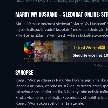
Dne 4. srpna 2026 v 0:38:26 hodin jsme prohledali aktualizac
MARRY MY HUSBAND – SLEDOVAT ONLINE: ST
Aktuálně máte možnost sledovat "Marry My Husband" 
nejsou k dispozici žádné bezplatné možnosti sledování
klikněte na 'Zdarma' ve filtrech výše a stiskněte zvoneče
Odebra
SYNOPSE
Kang Ji Won je vdaná za Park Min Hwana, jejich manželství
lenoch a hrubián, kterého musí živit. Po deseti letech spol
rakovinu v posledním stádiu. A jako by toho nebylo málo, 
že oba víceméně jen čekají, až zemře, aby si mohli užívat 
Kang Ji Won rukou svého manžela zemře.