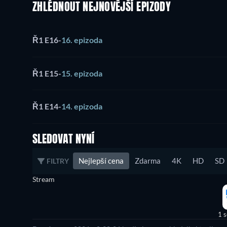
ZHLÉDNOUT NEJNOVĚJŠÍ EPIZODY
Ř1 E16
-
16. epizoda
Ř1 E15
-
15. epizoda
Ř1 E14
-
14. epizoda
SLEDOVAT NYNÍ
Nejlepší cena
Zdarma
4K
HD
SD
FILTRY
Stream
1 