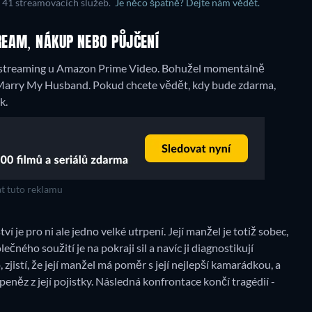
e 41 streamovacích služeb.
Je něco špatně? Dejte nám vědět.
REAM, NÁKUP NEBO PŮJČENÍ
streaming u Amazon Prime Video.
Bohužel momentálně
 Marry My Husband. Pokud chcete vědět, kdy bude zdarma,
k.
t tuto reklamu
 je pro ni ale jedno velké utrpení. Její manžel je totiž sobec,
ečného soužití je na pokraji sil a navíc ji diagnostikují
zjistí, že její manžel má poměr s její nejlepší kamarádkou, a
peněz z její pojistky. Následná konfrontace končí tragédií -