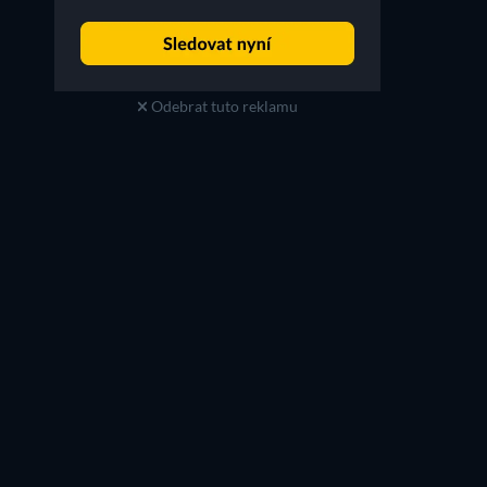
Odebrat tuto reklamu
Lee Gi-kwang
Gong Min-jeung
Baek Eun-ho
Yang Joo-ran
TV
TV
TV
TV
TV
TV
Řada 4
Řada 1