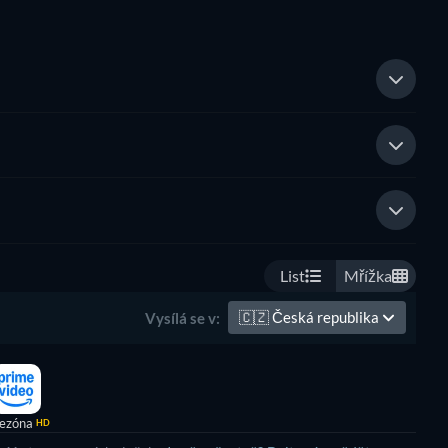
List
Mřížka
🇨🇿
Česká republika
Vysílá se v:
sezóna
HD