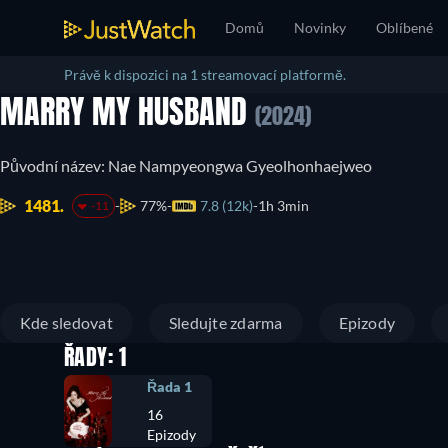
Domů
Novinky
Oblíbené
Právě k dispozici na 1 streamovací platformě.
MARRY MY HUSBAND
(2024)
Původní název: Nae Nampyeongwa Gyeolhonhaejweo
1481.
77%
7.8 (12k)
1h 3min
-11
Kde sledovat
Sledujte zdarma
Epizody
ŘADY: 1
Řada 1
16
Epizody