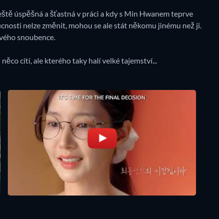
a ještě úspěšná a šťastná v práci a kdy s Min Hwanem teprve
ucnosti nelze změnit, mohou se ale stát někomu jinému než ji.
svého snoubence.
 něco cítí, ale kterého taky halí velké tajemství...