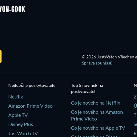
 WON-GOOK
TV
TV
© 2026 JustWatch Všechen e
Správa souhlasů
Nejlepší 5 poskytovatelé
Top 5 novinek na
N
poskytovateli
Netflix
Z
Co je nového na Netflix
Amazon Prime Video
Ú
Co je nového na Amazon
Apple TV
T
Prime Video
Disney Plus
S
Co je nového na Apple TV
JustWatch TV
R
Co je nového na Disney