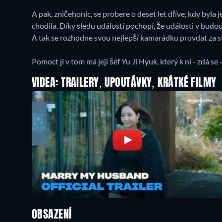
A pak, zničehonic, se probere o deset let dříve, kdy byl
chodila. Díky sledu událostí pochopí, že události v budo
A tak se rozhodne svou nejlepší kamarádku provdat za 
Pomoct jí v tom má její šéf Yu Ji Hyuk, který k ní - zdá se -
VIDEA: TRAILERY, UPOUTÁVKY, KRÁTKÉ FILMY
OBSAZENÍ