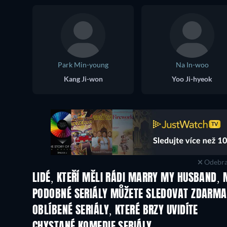
Park Min-young
Na In-woo
Kang Ji-won
Yoo Ji-hyeok
Odebra
LIDÉ, KTEŘÍ MĚLI RÁDI MARRY MY HUSBAND, 
TV
TV
PODOBNÉ SERIÁLY MŮŽETE SLEDOVAT ZDARMA
TV
TV
OBLÍBENÉ SERIÁLY, KTERÉ BRZY UVIDÍTE
TV
TV
Řada 6
Řada 2