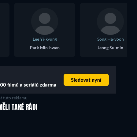
Lee Yi-kyung
Song Ha-yoon
Park Min-hwan
Jeong Su-min
t tuto reklamu
MĚLI TAKÉ RÁDI
TV
TV
TV
TV
TV
TV
Řada 1
Řada 1