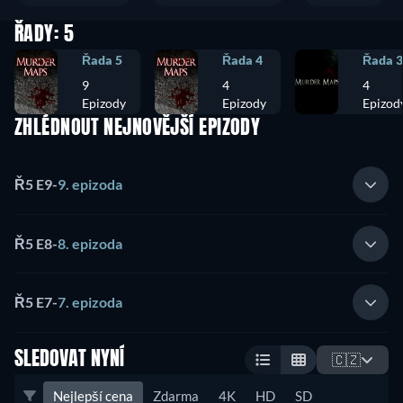
ŘADY: 5
Řada 5
Řada 4
Řada 3
9
4
4
Epizody
Epizody
Epizod
ZHLÉDNOUT NEJNOVĚJŠÍ EPIZODY
Ř5 E9
-
9. epizoda
Ř5 E8
-
8. epizoda
Ř5 E7
-
7. epizoda
SLEDOVAT NYNÍ
🇨🇿
Nejlepší cena
Zdarma
4K
HD
SD