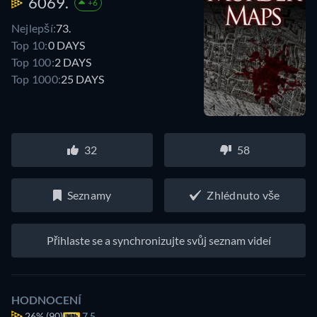
6069.
+6
Nejlepší:
73.
Top 10:
0 DAYS
Top 100:
2 DAYS
Top 1000:
25 DAYS
32
58
Seznamy
Zhlédnuto vše
Přihlaste se a synchronizujte svůj seznam videí
HODNOCENÍ
26%
(90)
7.5