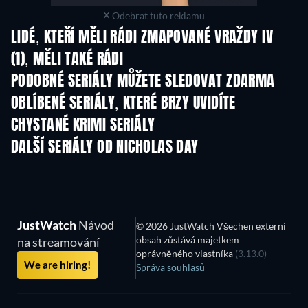
Odebrat tuto reklamu
LIDÉ, KTEŘÍ MĚLI RÁDI ZMAPOVANÉ VRAŽDY IV
(1), MĚLI TAKÉ RÁDI
TV
TV
PODOBNÉ SERIÁLY MŮŽETE SLEDOVAT ZDARMA
TV
TV
OBLÍBENÉ SERIÁLY, KTERÉ BRZY UVIDÍTE
TV
TV
CHYSTANÉ KRIMI SERIÁLY
Řada 6
Řada 2
Řa
DALŠÍ SERIÁLY OD NICHOLAS DAY
TV
TV
JustWatch
Návod
© 2026 JustWatch Všechen externí
obsah zůstává majetkem
na streamování
oprávněného vlastníka
(3.13.0)
We are hiring!
Správa souhlasů