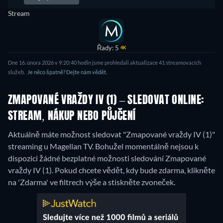
Stream
Řady: 5
4K
Dne 16. února 2026 v 9:20:40 hodin jsme prohledali aktualizace 41 streamovacích
služeb.
Je něco špatně? Dejte nám vědět.
ZMAPOVANÉ VRAŽDY IV (1) – SLEDOVAT ONLINE:
STREAM, NÁKUP NEBO PŮJČENÍ
Aktuálně máte možnost sledovat "Zmapované vraždy IV (1)"
streaming u Magellan TV.
Bohužel momentálně nejsou k
dispozici žádné bezplatné možnosti sledování Zmapované
vraždy IV (1). Pokud chcete vědět, kdy bude zdarma, klikněte
na 'Zdarma' ve filtrech výše a stiskněte zvoneček.