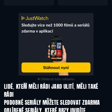
Odebrat tuto reklamu
LIDÉ, KTEŘÍ MĚLI RÁDI JAKO ULITÍ, MĚLI TAKÉ
RÁDI
TV
TV
PODOBNÉ SERIÁLY MŮŽETE SLEDOVAT ZDARMA
TV
TV
OBLÍBENÉ SERIÁLY, KTERÉ BRZY UVIDÍTE
TV
TV