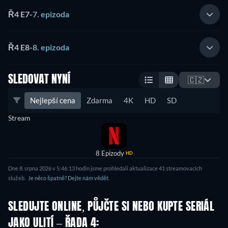
Ř4 E7
-
7. epizoda
Ř4 E8
-
8. epizoda
SLEDOVAT NYNÍ
🇨🇿
Nejlepší cena
Zdarma
4K
HD
SD
Stream
8 Epizody
HD
Dne 8. srpna 2026 v 5:46:13 hodin jsme prohledali aktualizace 41 streamovacích
služeb.
Je něco špatně? Dejte nám vědět.
SLEDUJTE ONLINE, PŮJČTE SI NEBO KUPTE SERIÁL
JAKO ULITÍ – ŘADA 4: