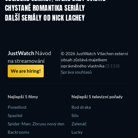
CHYSTANÉ ROMANTIKA SERIÁLY
Řada 3
Řada 1
Řa
DALŠÍ SERIÁLY OD NICK LACHEY
TV
TV
JustWatch
Návod
© 2026 JustWatch Všechen externí
obsah zůstává majetkem
na streamování
oprávněného vlastníka
(3.13.0)
We are hiring!
Správa souhlasů
Nejlepší 5 filmy
Nejlepší 5 televizní pořady
Posedlost
Rod draka
Spasitel
Silo
Spider-Man: Zbrusu nový den
Zelenáč
Backrooms
Lucky