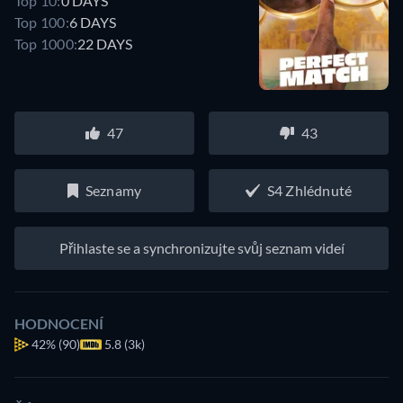
Top 10:
0 DAYS
Top 100:
6 DAYS
Top 1000:
22 DAYS
47
43
Seznamy
S4 Zhlédnuté
Přihlaste se a synchronizujte svůj seznam videí
HODNOCENÍ
42%
(90)
5.8 (3k)