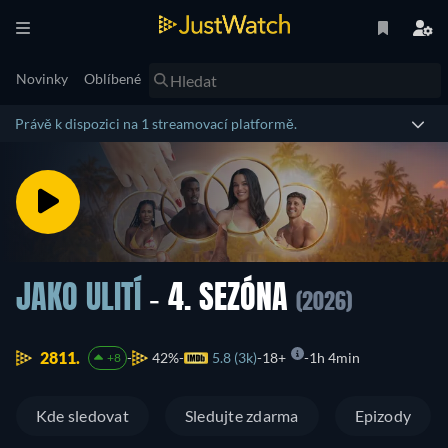
Novinky
Oblíbené
Právě k dispozici na 1 streamovací platformě.
JAKO ULITÍ
- 4. SEZÓNA
(2026)
2811.
42%
5.8 (3k)
18+
1h 4min
+8
Kde sledovat
Sledujte zdarma
Epizody