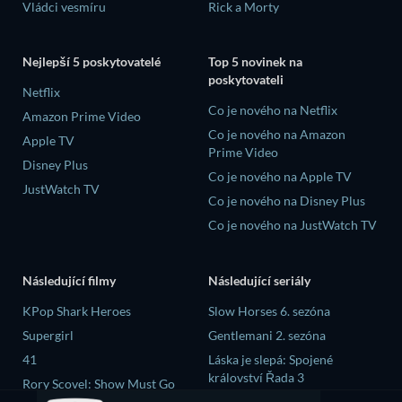
Vládci vesmíru
Rick a Morty
Nejlepší 5 poskytovatelé
Top 5 novinek na
poskytovateli
Netflix
Co je nového na Netflix
Amazon Prime Video
Co je nového na Amazon
Apple TV
Prime Video
Disney Plus
Co je nového na Apple TV
JustWatch TV
Co je nového na Disney Plus
Co je nového na JustWatch TV
Následující filmy
Následující seriály
KPop Shark Heroes
Slow Horses 6. sezóna
Supergirl
Gentlemani 2. sezóna
41
Láska je slepá: Spojené
království Řada 3
Rory Scovel: Show Must Go
On
Mourinho 1. sezóna