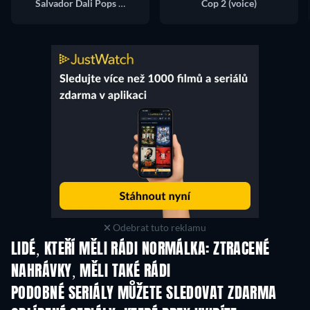
Salvador Dali Pops / Giant Benson (voice)
Cop 2 (voice)
Odebrat tuto reklamu
LIDÉ, KTEŘÍ MĚLI RÁDI NORMÁLKA: ZTRACENÉ
NAHRÁVKY, MĚLI TAKÉ RÁDI
TV
TV
PODOBNÉ SERIÁLY MŮŽETE SLEDOVAT ZDARMA
TV