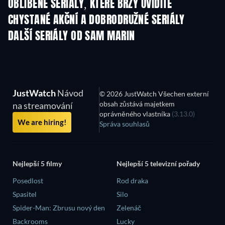
OBLÍBENÉ SERIÁLY, KTERÉ BRZY UVIDÍTE
TV
TV
CHYSTANÉ AKČNÍ A DOBRODRUŽNÉ SERIÁLY
Řada 2
Řada 1
Řa
DALŠÍ SERIÁLY OD SAM MARIN
TV
TV
JustWatch
Návod
© 2026 JustWatch Všechen externí
obsah zůstává majetkem
na streamování
oprávněného vlastníka
(3.13.0)
We are hiring!
Správa souhlasů
Nejlepší 5 filmy
Nejlepší 5 televizní pořady
Posedlost
Rod draka
Spasitel
Silo
Spider-Man: Zbrusu nový den
Zelenáč
Backrooms
Lucky