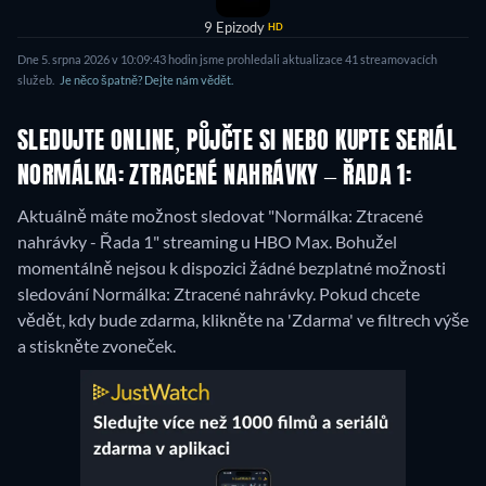
9 Epizody
HD
Dne 5. srpna 2026 v 10:09:43 hodin jsme prohledali aktualizace 41 streamovacích
služeb.
Je něco špatně? Dejte nám vědět.
SLEDUJTE ONLINE, PŮJČTE SI NEBO KUPTE SERIÁL
NORMÁLKA: ZTRACENÉ NAHRÁVKY – ŘADA 1:
Aktuálně máte možnost sledovat "Normálka: Ztracené
nahrávky - Řada 1" streaming u HBO Max.
Bohužel
momentálně nejsou k dispozici žádné bezplatné možnosti
sledování Normálka: Ztracené nahrávky. Pokud chcete
vědět, kdy bude zdarma, klikněte na 'Zdarma' ve filtrech výše
a stiskněte zvoneček.