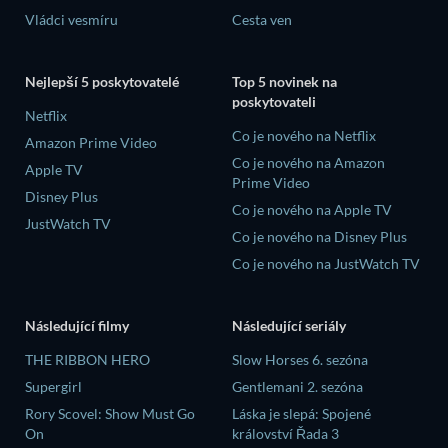
Vládci vesmíru
Cesta ven
Nejlepší 5 poskytovatelé
Top 5 novinek na
poskytovateli
Netflix
Co je nového na Netflix
Amazon Prime Video
Co je nového na Amazon
Apple TV
Prime Video
Disney Plus
Co je nového na Apple TV
JustWatch TV
Co je nového na Disney Plus
Co je nového na JustWatch TV
Následující filmy
Následující seriály
THE RIBBON HERO
Slow Horses 6. sezóna
Supergirl
Gentlemani 2. sezóna
Rory Scovel: Show Must Go
Láska je slepá: Spojené
On
království Řada 3