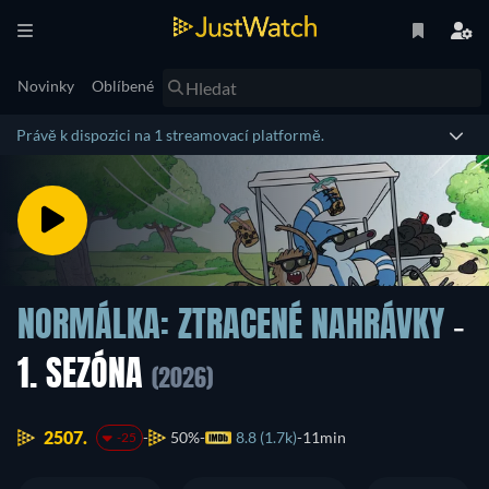
Novinky
Oblíbené
Právě k dispozici na 1 streamovací platformě.
NORMÁLKA: ZTRACENÉ NAHRÁVKY
-
1. SEZÓNA
(2026)
2507.
50%
8.8 (1.7k)
11min
-25