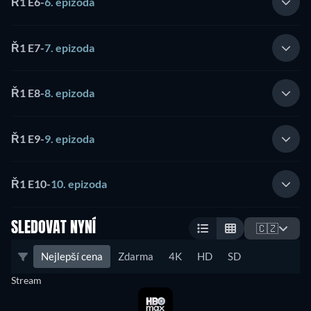
Ř1 E6
-
6. epizoda
Ř1 E7
-
7. epizoda
Ř1 E8
-
8. epizoda
Ř1 E9
-
9. epizoda
Ř1 E10
-
10. epizoda
SLEDOVAT NYNÍ
🇨🇿
Nejlepší cena
Zdarma
4K
HD
SD
Stream