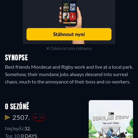
Odebrat tuto reklamu
SYNOPSE
Best friends Mordecai and Rigby work and live at a local park.
Somehow, their mundane jobs always descend into surreal
chaos, much to the annoyance of their boss and co-workers.
O SEZÓNĚ
2507.
-25
Nejlepší:
32.
Top 10:
0 DAYS