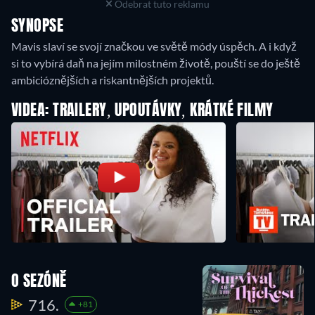
Odebrat tuto reklamu
SYNOPSE
Mavis slaví se svojí značkou ve světě módy úspěch. A i když
si to vybírá daň na jejím milostném životě, pouští se do ještě
ambicióznějších a riskantnějších projektů.
VIDEA: TRAILERY, UPOUTÁVKY, KRÁTKÉ FILMY
O SEZÓNĚ
716.
+81