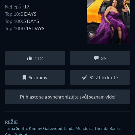
Nejlepší:
17.
Top 10:
0 DAYS
Top 100:
5 DAYS
Top 1000:
19 DAYS
112
39
Seznamy
S2 Zhlédnuté
Přihlaste se a synchronizujte svůj seznam videí
REŽIE
Tasha Smith
,
Kimmy Gatewood
,
Linda Mendoza
,
Thembi Banks
,
Amy Aniobi