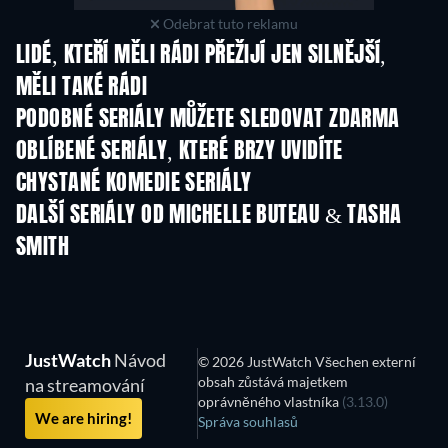
Odebrat tuto reklamu
LIDÉ, KTEŘÍ MĚLI RÁDI PŘEŽIJÍ JEN SILNĚJŠÍ,
MĚLI TAKÉ RÁDI
TV
TV
PODOBNÉ SERIÁLY MŮŽETE SLEDOVAT ZDARMA
TV
OBLÍBENÉ SERIÁLY, KTERÉ BRZY UVIDÍTE
TV
TV
CHYSTANÉ KOMEDIE SERIÁLY
Řada 6
Řada 2
Řa
DALŠÍ SERIÁLY OD MICHELLE BUTEAU & TASHA
SMITH
TV
TV
JustWatch
Návod
© 2026 JustWatch Všechen externí
obsah zůstává majetkem
na streamování
oprávněného vlastníka
(3.13.0)
We are hiring!
Správa souhlasů