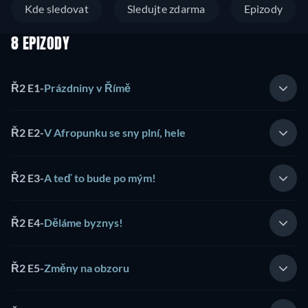
Kde sledovat
Sledujte zdarma
Epizody
8 EPIZODY
Ř2 E1
-
Prázdniny v Římě
Ř2 E2
-
V Afropunku se sny plní, hele
Ř2 E3
-
A teď to bude po mým!
Ř2 E4
-
Děláme byznys!
Ř2 E5
-
Změny na obzoru