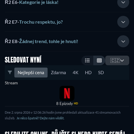
Ř2 E6
-
Kategorie je láska!
Ř2 E7
-
Trochu respektu, jo?
Ř2 E8
-
Žádnej trend, tohle je hnutí!
SLEDOVAT NYNÍ
🇨🇿
Nejlepší cena
Zdarma
4K
HD
SD
Stream
8 Epizody
HD
Dne 2. srpna 2026 v 12:06:26 hodin jsme prohledali aktualizace 41 streamovacích
služeb.
Je něco špatně? Dejte nám vědět.