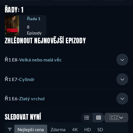
ŘADY: 1
Řada 1
8
Epizody
ZHLÉDNOUT NEJNOVĚJŠÍ EPIZODY
Ř1 E8
-
Velká nebo malá věc
Ř1 E7
-
Cylindr
Ř1 E6
-
Zlatý vrchol
SLEDOVAT NYNÍ
🇨🇿
Nejlepší cena
Zdarma
4K
HD
SD