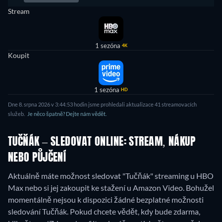
Stream
1 sezóna
4K
Koupit
1 sezóna
HD
Dne 8. srpna 2026 v 3:44:53 hodin jsme prohledali aktualizace 41 streamovacích
služeb.
Je něco špatně? Dejte nám vědět.
TUČŇÁK – SLEDOVAT ONLINE: STREAM, NÁKUP
NEBO PŮJČENÍ
Aktuálně máte možnost sledovat "Tučňák" streaming u HBO
Max nebo si jej zakoupit ke stažení u Amazon Video.
Bohužel
momentálně nejsou k dispozici žádné bezplatné možnosti
sledování Tučňák. Pokud chcete vědět, kdy bude zdarma,