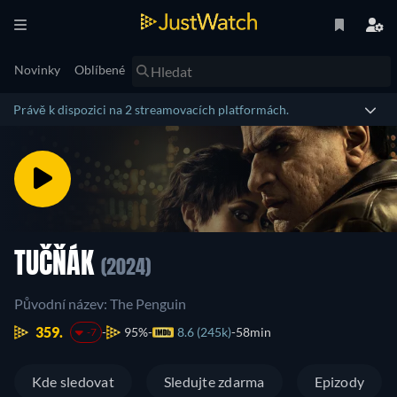
Novinky
Oblíbené
Právě k dispozici na 2 streamovacích platformách.
TUČŇÁK
(2024)
Původní název: The Penguin
359.
95%
8.6 (245k)
58min
-7
Kde sledovat
Sledujte zdarma
Epizody