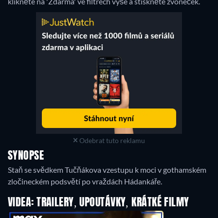
klikněte na 'Zdarma' ve filtrech výše a stiskněte zvoneček.
Odebrat tuto reklamu
SYNOPSE
Staň se svědkem Tučňákova vzestupu k moci v gothamském
zločineckém podsvětí po vraždách Hádankáře.
VIDEA: TRAILERY, UPOUTÁVKY, KRÁTKÉ FILMY