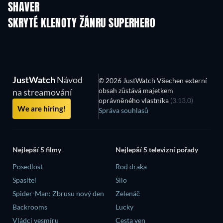
SHAVER
TV
TV
SKRYTÉ KLENOTY ŽÁNRU SUPERHERO
TV
JustWatch
Návod
© 2026 JustWatch Všechen externí
obsah zůstává majetkem
na streamování
oprávněného vlastníka
(3.13.0)
We are hiring!
Správa souhlasů
Nejlepší 5 filmy
Nejlepší 5 televizní pořady
Posedlost
Rod draka
Spasitel
Silo
Spider-Man: Zbrusu nový den
Zelenáč
Backrooms
Lucky
Vládci vesmíru
Cesta ven