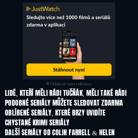
Odebrat tuto reklamu
LIDÉ, KTEŘÍ MĚLI RÁDI TUČŇÁK, MĚLI TAKÉ RÁDI
TV
TV
PODOBNÉ SERIÁLY MŮŽETE SLEDOVAT ZDARMA
TV
TV
OBLÍBENÉ SERIÁLY, KTERÉ BRZY UVIDÍTE
TV
TV
CHYSTANÉ KRIMI SERIÁLY
Řada 6
Řada 2
Řa
DALŠÍ SERIÁLY OD COLIN FARRELL & HELEN