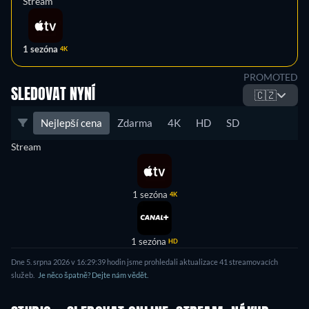
Stream
1 sezóna
4K
PROMOTED
SLEDOVAT NYNÍ
🇨🇿
Nejlepší cena
Zdarma
4K
HD
SD
Stream
1 sezóna
4K
1 sezóna
HD
Dne 5. srpna 2026 v 16:29:39 hodin jsme prohledali aktualizace 41 streamovacích
služeb.
Je něco špatně? Dejte nám vědět.