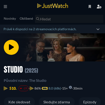
Novinky
Oblíbené
Právě k dispozici na 2 streamovacích platformách.
STUDIO
(2025)
Původní název: The Studio
510.
86%
8.0 (68k)
15+
30min
-29
Kde sledovat
Sledujte zdarma
Epizody