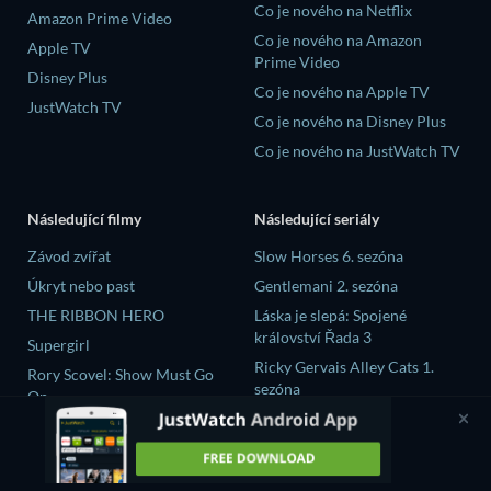
Co je nového na Netflix
Amazon Prime Video
Co je nového na Amazon
Apple TV
Prime Video
Disney Plus
Co je nového na Apple TV
JustWatch TV
Co je nového na Disney Plus
Co je nového na JustWatch TV
Následující filmy
Následující seriály
Závod zvířat
Slow Horses 6. sezóna
Úkryt nebo past
Gentlemani 2. sezóna
THE RIBBON HERO
Láska je slepá: Spojené
království Řada 3
Supergirl
Ricky Gervais Alley Cats 1.
Rory Scovel: Show Must Go
sezóna
On
Operation Safed Sagar 1.
sezóna