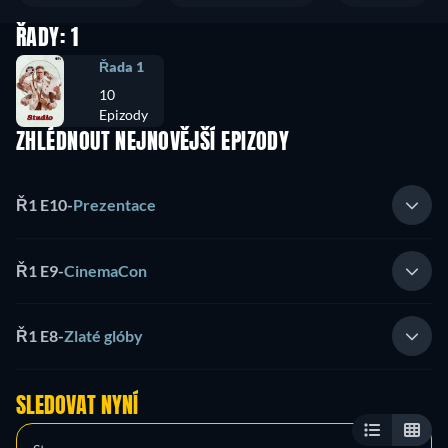
ŘADY: 1
Řada 1
10
Epizody
ZHLÉDNOUT NEJNOVĚJŠÍ EPIZODY
Ř1 E10
-
Prezentace
Ř1 E9
-
CinemaCon
Ř1 E8
-
Zlaté glóby
SLEDOVAT NYNÍ