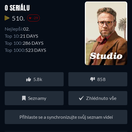
O SERIÁLU
510.
-29
Nejlepší:
02.
Top 10:
21 DAYS
Top 100:
286 DAYS
Top 1000:
523 DAYS
5.8k
858
Seznamy
Zhlédnuto vše
Přihlaste se a synchronizujte svůj seznam videí