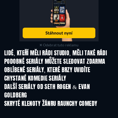
Odebrat tuto reklamu
LIDÉ, KTEŘÍ MĚLI RÁDI STUDIO, MĚLI TAKÉ RÁDI
TV
TV
PODOBNÉ SERIÁLY MŮŽETE SLEDOVAT ZDARMA
TV
TV
OBLÍBENÉ SERIÁLY, KTERÉ BRZY UVIDÍTE
TV
TV
CHYSTANÉ KOMEDIE SERIÁLY
Řada 6
Řada 2
Řa
DALŠÍ SERIÁLY OD SETH ROGEN & EVAN
GOLDBERG
TV
TV
SKRYTÉ KLENOTY ŽÁNRU RAUNCHY COMEDY