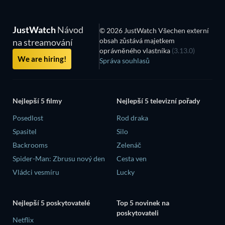
JustWatch
Návod
© 2026 JustWatch Všechen externí
obsah zůstává majetkem
na streamování
oprávněného vlastníka
(3.13.0)
We are hiring!
Správa souhlasů
Nejlepší 5 filmy
Nejlepší 5 televizní pořady
Posedlost
Rod draka
Spasitel
Silo
Backrooms
Zelenáč
Spider-Man: Zbrusu nový den
Cesta ven
Vládci vesmíru
Lucky
Nejlepší 5 poskytovatelé
Top 5 novinek na
poskytovateli
Netflix