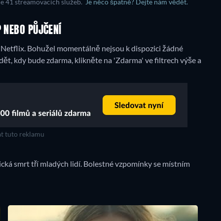
ce 41 streamovacích služeb.
Je něco špatně? Dejte nám vědět.
P NEBO PŮJČENÍ
Netflix.
Bohužel momentálně nejsou k dispozici žádné
ět, kdy bude zdarma, klikněte na 'Zdarma' ve filtrech výše a
t tuto reklamu
ická smrt tří mladých lidí. Bolestné vzpomínky se místním