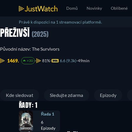
Domů
Novinky
Oblíbené
Právě k dispozici na 1 streamovací platformě.
PŘEŽIVŠÍ
(2025)
Původní název: The Survivors
1469.
81%
6.6 (9.3k)
49min
+30
Kde sledovat
Sledujte zdarma
Epizody
ŘADY: 1
Řada 1
6
Epizody