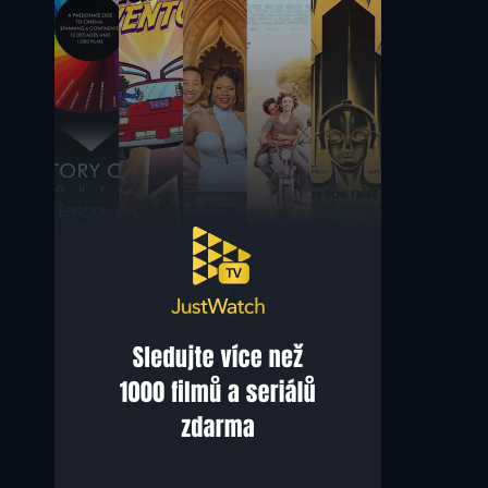
Damien Garvey
Miriama Smith
Brian
Detective Senior Sergeant Sue Pendlebury