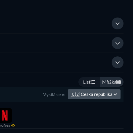
List
Mřížka
🇨🇿
Česká republika
Vysílá se v:
sezóna
HD