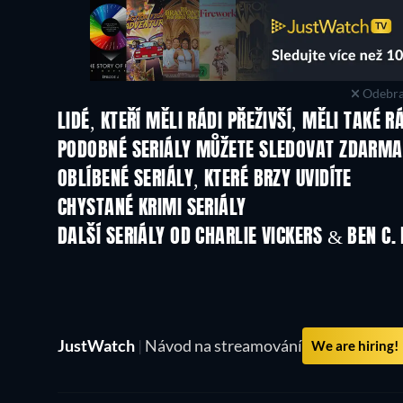
Odebra
LIDÉ, KTEŘÍ MĚLI RÁDI PŘEŽIVŠÍ, MĚLI TAKÉ R
TV
TV
PODOBNÉ SERIÁLY MŮŽETE SLEDOVAT ZDARMA
TV
TV
OBLÍBENÉ SERIÁLY, KTERÉ BRZY UVIDÍTE
TV
TV
CHYSTANÉ KRIMI SERIÁLY
Řada 6
Řada 2
DALŠÍ SERIÁLY OD CHARLIE VICKERS & BEN C.
TV
TV
JustWatch
|
Návod na streamování
We are hiring!