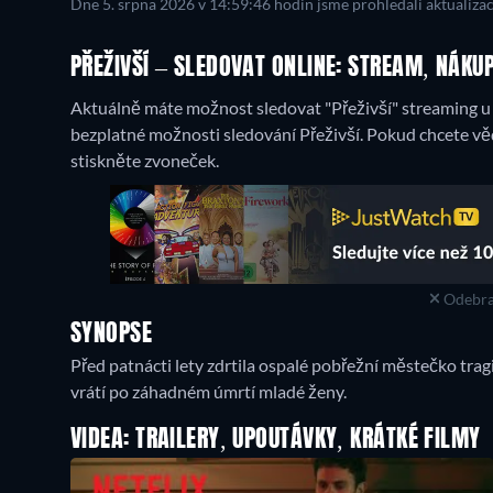
Dne 5. srpna 2026 v 14:59:46 hodin jsme prohledali aktualiza
PŘEŽIVŠÍ – SLEDOVAT ONLINE: STREAM, NÁKU
Aktuálně máte možnost sledovat "Přeživší" streaming u 
bezplatné možnosti sledování Přeživší. Pokud chcete věd
stiskněte zvoneček.
Odebra
SYNOPSE
Před patnácti lety zdrtila ospalé pobřežní městečko trag
vrátí po záhadném úmrtí mladé ženy.
VIDEA: TRAILERY, UPOUTÁVKY, KRÁTKÉ FILMY