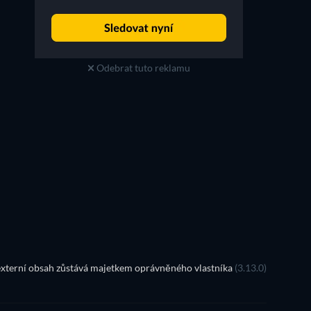
Odebrat tuto reklamu
TV
TV
TV
TV
TV
TV
Řada 1
Řada 2
TV
xterní obsah zůstává majetkem oprávněného vlastníka
(3.13.0)