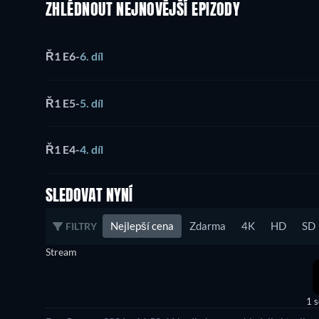
ZHLÉDNOUT NEJNOVĚJŠÍ EPIZODY
Ř1 E6
-
6. díl
Ř1 E5
-
5. díl
Ř1 E4
-
4. díl
SLEDOVAT NYNÍ
Nejlepší cena
Zdarma
4K
HD
SD
FILTRY
Stream
1 