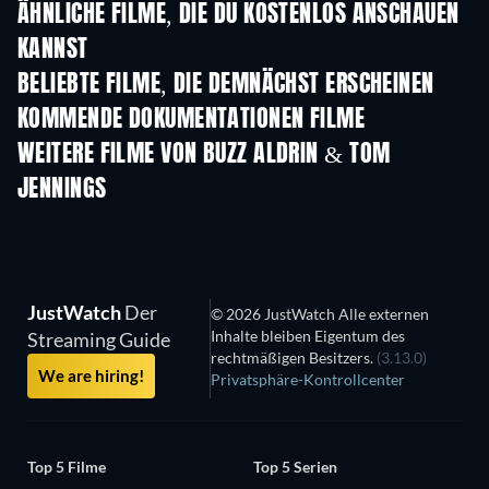
ÄHNLICHE FILME, DIE DU KOSTENLOS ANSCHAUEN
KANNST
BELIEBTE FILME, DIE DEMNÄCHST ERSCHEINEN
KOMMENDE DOKUMENTATIONEN FILME
Jean-Paul Goude : le
Noga
voleur de couleurs
WEITERE FILME VON BUZZ ALDRIN & TOM
JENNINGS
JustWatch
Der
© 2026 JustWatch Alle externen
Inhalte bleiben Eigentum des
Streaming Guide
rechtmäßigen Besitzers.
(3.13.0)
We are hiring!
Privatsphäre-Kontrollcenter
Top 5 Filme
Top 5 Serien