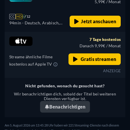
5,99€ / Monat
CC
HD
12
Jetzt anschauen
94min
- Deutsch, Arabisch,
Englisch, Spanisch
(Lateinamerika), Französisch,
7 Tage kostenlos
Italienisch, Polnisch,
Danach 9,99€ / Monat
Portugiesisch (Brasilien),
Streame ähnliche Filme
Türkisch
Gratis streamen
kostenlos auf Apple TV
ANZEIGE
Nicht gefunden, wonach du gesucht hast?
Wir benachrichtigen dich, sobald der Titel bei weiteren
Diensten verfügbar ist.
Benachrichtigen
Am 5. August 2026 um 13:45:28 Uhr haben wir 221 Streaming-Dienste nach diesem