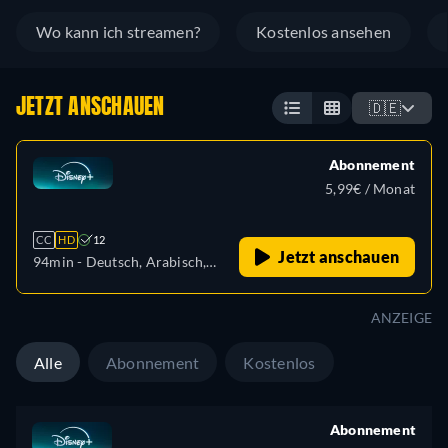
Wo kann ich streamen?
Kostenlos ansehen
JETZT ANSCHAUEN
🇩🇪
Abonnement
5,99€ / Monat
CC
HD
12
Jetzt anschauen
94min
- Deutsch, Arabisch,
Englisch, Spanisch
(Lateinamerika), Französisch,
ANZEIGE
Italienisch, Polnisch,
Portugiesisch (Brasilien),
Alle
Abonnement
Kostenlos
Türkisch
Abonnement