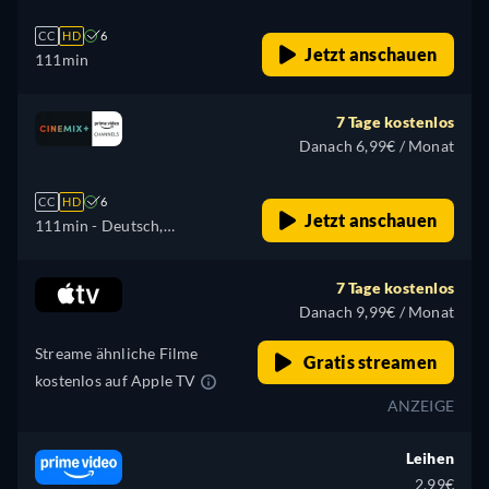
CC
HD
6
Jetzt anschauen
111min
7 Tage kostenlos
Danach 6,99€ / Monat
CC
HD
6
Jetzt anschauen
111min
- Deutsch,
Portugiesisch
7 Tage kostenlos
Danach 9,99€ / Monat
Streame ähnliche Filme
Gratis streamen
kostenlos auf Apple TV
ANZEIGE
Leihen
2,99€