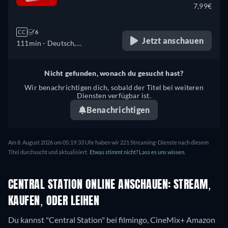
7,99€
CC
6
Jetzt anschauen
111min
- Deutsch,
Portugiesisch
Nicht gefunden, wonach du gesucht hast?
Wir benachrichtigen dich, sobald der Titel bei weiteren
Diensten verfügbar ist.
Benachrichtigen
Am 8. August 2026 um 05:19:33 Uhr haben wir 221 Streaming-Dienste nach diesem
Titel durchsucht und aktualisiert.
Etwas stimmt nicht? Lass es uns wissen.
CENTRAL STATION ONLINE ANSCHAUEN: STREAM,
KAUFEN, ODER LEIHEN
Du kannst "Central Station" bei filmingo, CineMix+ Amazon