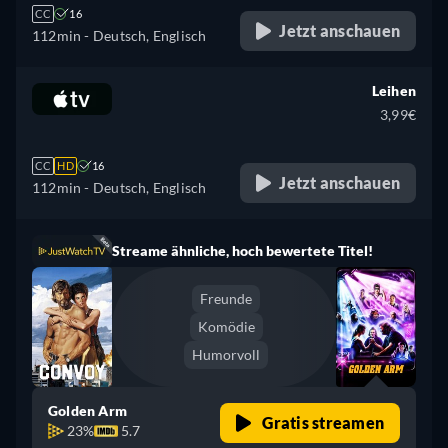
CC
16
Jetzt anschauen
112min
- Deutsch, Englisch
Leihen
3,99€
CC
HD
16
Jetzt anschauen
112min
- Deutsch, Englisch
Streame ähnliche, hoch bewertete Titel!
Freunde
Komödie
Humorvoll
Golden Arm
Gratis streamen
23%
5.7