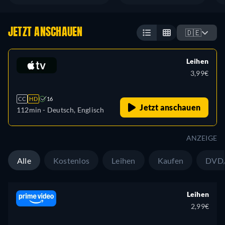
JETZT ANSCHAUEN
🇩🇪
Leihen
3,99€
CC
HD
16
Jetzt anschauen
112min
- Deutsch, Englisch
ANZEIGE
Alle
Kostenlos
Leihen
Kaufen
DVD/
Leihen
2,99€