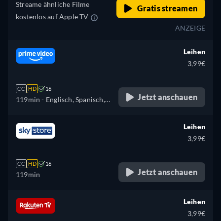
Streame ähnliche Filme
Gratis streamen
kostenlos auf Apple TV
ANZEIGE
Leihen
3,99€
CC
HD
16
Jetzt anschauen
119min
- Englisch, Spanisch,
Französisch, Italienisch,
Polnisch, Portugiesisch
Leihen
3,99€
CC
HD
16
Jetzt anschauen
119min
Leihen
3,99€