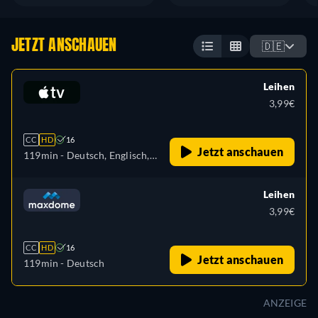
JETZT ANSCHAUEN
🇩🇪
Leihen
3,99€
CC
HD
16
Jetzt anschauen
119min
- Deutsch, Englisch,
Französisch
Leihen
3,99€
CC
HD
16
Jetzt anschauen
119min
- Deutsch
ANZEIGE