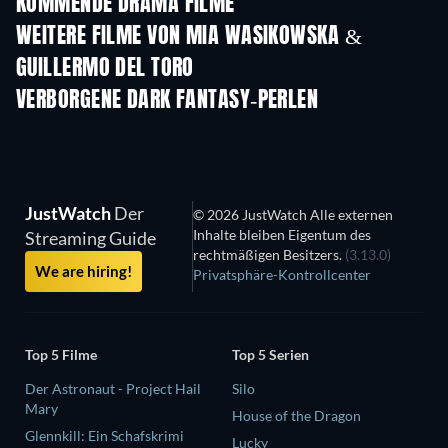
KOMMENDE DRAMA FILME
WEITERE FILME VON MIA WASIKOWSKA &
GUILLERMO DEL TORO
VERBORGENE DARK FANTASY-PERLEN
Serie
JustWatch
Der
© 2026 JustWatch Alle externen
Inhalte bleiben Eigentum des
Streaming Guide
rechtmäßigen Besitzers.
(3.13.0)
We are hiring!
Privatsphäre-Kontrollcenter
Top 5 Filme
Top 5 Serien
Der Astronaut - Project Hail
Silo
Mary
House of the Dragon
Glennkill: Ein Schafskrimi
Lucky