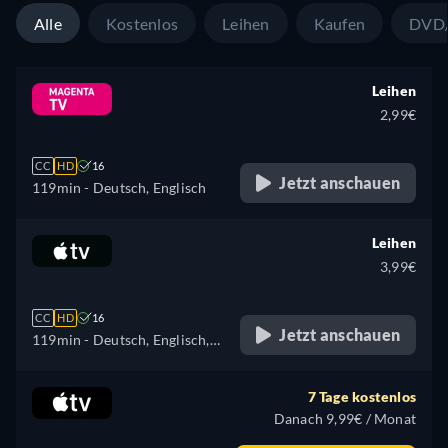
Alle
Kostenlos
Leihen
Kaufen
DVD/
Leihen
2,99€
CC
HD
16
Jetzt anschauen
119min
- Deutsch, Englisch
Leihen
3,99€
CC
HD
16
Jetzt anschauen
119min
- Deutsch, Englisch,
Französisch
7 Tage kostenlos
Danach 9,99€ / Monat