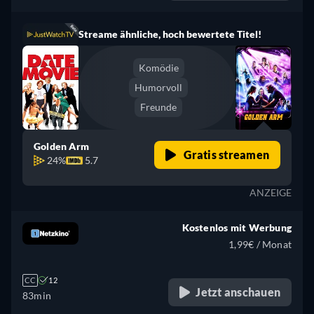
Spanisch, Französisch,
Russisch
Streame ähnliche, hoch bewertete Titel!
Komödie
Humorvoll
Freunde
Golden Arm
Gratis streamen
24%
5.7
ANZEIGE
Kostenlos mit Werbung
1,99€ / Monat
CC
12
Jetzt anschauen
83min