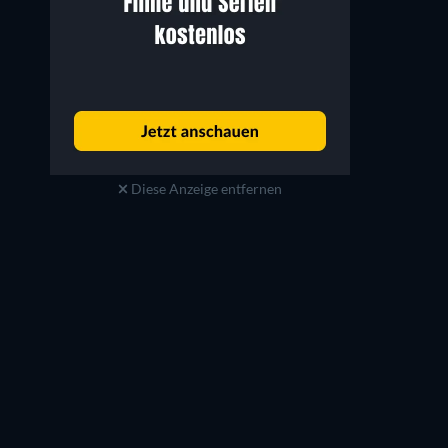
Colin Hanks
Patrick Fischler
Troy Gable
Michael Perry
Diese Anzeige entfernen