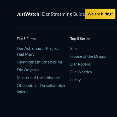
JustWatch
|
Der Streaming Guide
We are hiring!
Top 5 Filme
Top 5 Serien
Der Astronaut - Project
Silo
Hail Mary
House of the Dragon
Glennkill: Ein Schafskrimi
Der Rookie
Die Odyssee
Die Westies
Masters of the Universe
Lucky
Obsession – Du sollst mich
lieben