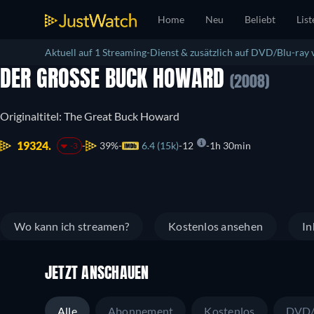
Home
Neu
Beliebt
List
Aktuell auf 1 Streaming-Dienst & zusätzlich auf DVD/Blu-ray 
DER GROSSE BUCK HOWARD
(2008)
Originaltitel: The Great Buck Howard
19324.
39%
6.4 (15k)
12
1h 30min
-3
Wo kann ich streamen?
Kostenlos ansehen
In
JETZT ANSCHAUEN
Alle
Abonnement
Kostenlos
DVD/