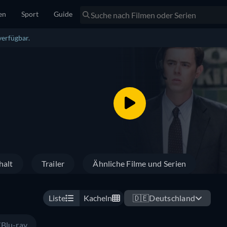
en
Sport
Guide
verfügbar.
halt
Trailer
Ähnliche Filme und Serien
Liste
Kacheln
🇩🇪
Deutschland
Blu-ray