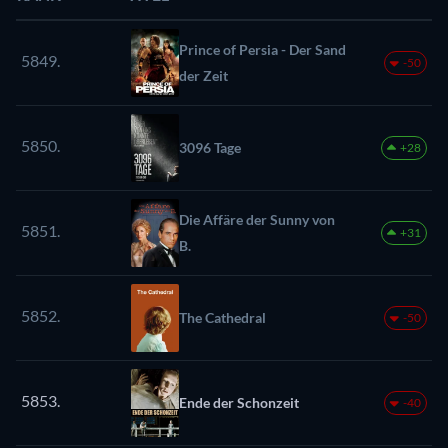
Prince of Persia - Der Sand
5849.
-50
der Zeit
5850.
3096 Tage
+28
Die Affäre der Sunny von
5851.
+31
B.
5852.
The Cathedral
-50
5853.
Ende der Schonzeit
-40