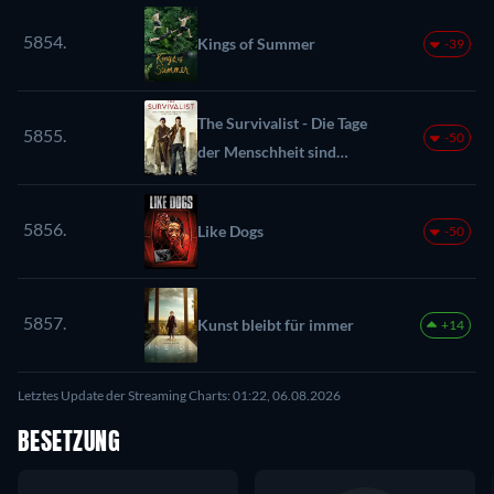
5854.
Kings of Summer
-39
The Survivalist - Die Tage
5855.
-50
der Menschheit sind
gezählt
5856.
Like Dogs
-50
5857.
Kunst bleibt für immer
+14
Letztes Update der Streaming Charts: 01:22, 06.08.2026
BESETZUNG