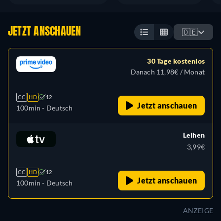
JETZT ANSCHAUEN
🇩🇪
30 Tage kostenlos
Danach 11,98€ / Monat
CC
HD
12
Jetzt anschauen
100min
- Deutsch
Leihen
3,99€
CC
HD
12
Jetzt anschauen
100min
- Deutsch
ANZEIGE